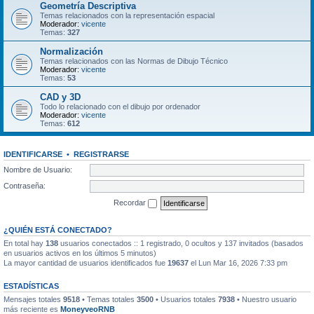
Geometría Descriptiva
Temas relacionados con la representación espacial
Moderador:
vicente
Temas:
327
Normalización
Temas relacionados con las Normas de Dibujo Técnico
Moderador:
vicente
Temas:
53
CAD y 3D
Todo lo relacionado con el dibujo por ordenador
Moderador:
vicente
Temas:
612
IDENTIFICARSE
•
REGISTRARSE
Nombre de Usuario:
Contraseña:
Recordar
¿QUIÉN ESTÁ CONECTADO?
En total hay
138
usuarios conectados :: 1 registrado, 0 ocultos y 137 invitados (basados
en usuarios activos en los últimos 5 minutos)
La mayor cantidad de usuarios identificados fue
19637
el Lun Mar 16, 2026 7:33 pm
ESTADÍSTICAS
Mensajes totales
9518
• Temas totales
3500
• Usuarios totales
7938
• Nuestro usuario
más reciente es
MoneyveoRNB