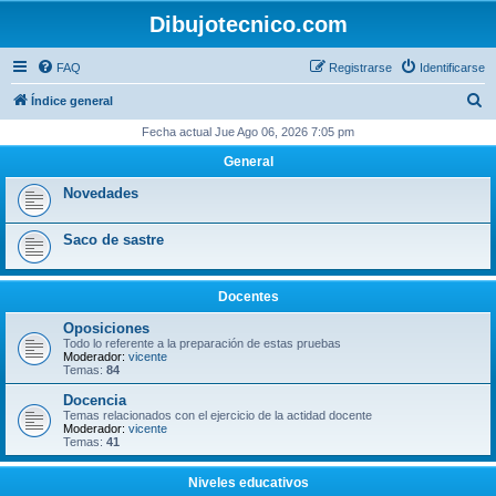
Dibujotecnico.com
FAQ
Registrarse
Identificarse
B
Índice general
u
Fecha actual Jue Ago 06, 2026 7:05 pm
s
General
c
Novedades
a
r
Saco de sastre
Docentes
Oposiciones
Todo lo referente a la preparación de estas pruebas
Moderador:
vicente
Temas:
84
Docencia
Temas relacionados con el ejercicio de la actidad docente
Moderador:
vicente
Temas:
41
Niveles educativos