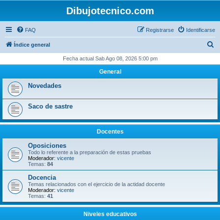
Dibujotecnico.com
FAQ
Registrarse
Identificarse
B
Índice general
u
Fecha actual Sab Ago 08, 2026 5:00 pm
s
General
c
Novedades
a
r
Saco de sastre
Docentes
Oposiciones
Todo lo referente a la preparación de estas pruebas
Moderador:
vicente
Temas:
84
Docencia
Temas relacionados con el ejercicio de la actidad docente
Moderador:
vicente
Temas:
41
Niveles educativos