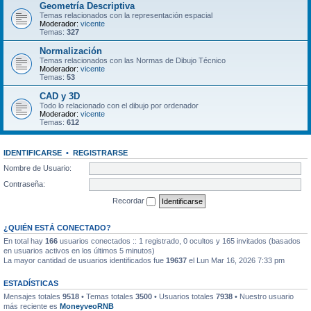
Geometría Descriptiva
Temas relacionados con la representación espacial
Moderador:
vicente
Temas:
327
Normalización
Temas relacionados con las Normas de Dibujo Técnico
Moderador:
vicente
Temas:
53
CAD y 3D
Todo lo relacionado con el dibujo por ordenador
Moderador:
vicente
Temas:
612
IDENTIFICARSE
•
REGISTRARSE
Nombre de Usuario:
Contraseña:
Recordar
¿QUIÉN ESTÁ CONECTADO?
En total hay
166
usuarios conectados :: 1 registrado, 0 ocultos y 165 invitados (basados
en usuarios activos en los últimos 5 minutos)
La mayor cantidad de usuarios identificados fue
19637
el Lun Mar 16, 2026 7:33 pm
ESTADÍSTICAS
Mensajes totales
9518
• Temas totales
3500
• Usuarios totales
7938
• Nuestro usuario
más reciente es
MoneyveoRNB