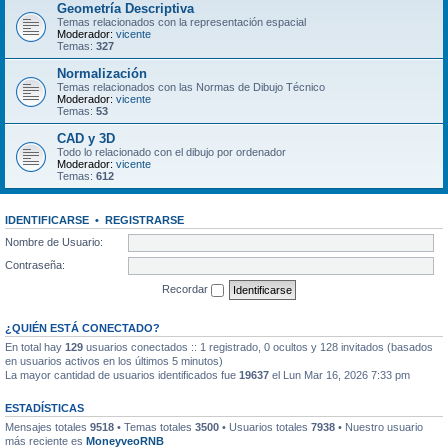
Geometría Descriptiva
Temas relacionados con la representación espacial
Moderador:
vicente
Temas:
327
Normalización
Temas relacionados con las Normas de Dibujo Técnico
Moderador:
vicente
Temas:
53
CAD y 3D
Todo lo relacionado con el dibujo por ordenador
Moderador:
vicente
Temas:
612
IDENTIFICARSE
•
REGISTRARSE
Nombre de Usuario:
Contraseña:
Recordar
¿QUIÉN ESTÁ CONECTADO?
En total hay
129
usuarios conectados :: 1 registrado, 0 ocultos y 128 invitados (basados
en usuarios activos en los últimos 5 minutos)
La mayor cantidad de usuarios identificados fue
19637
el Lun Mar 16, 2026 7:33 pm
ESTADÍSTICAS
Mensajes totales
9518
• Temas totales
3500
• Usuarios totales
7938
• Nuestro usuario
más reciente es
MoneyveoRNB