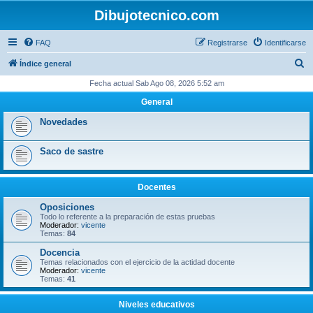
Dibujotecnico.com
FAQ
Registrarse
Identificarse
B
Índice general
u
Fecha actual Sab Ago 08, 2026 5:52 am
s
General
c
Novedades
a
r
Saco de sastre
Docentes
Oposiciones
Todo lo referente a la preparación de estas pruebas
Moderador:
vicente
Temas:
84
Docencia
Temas relacionados con el ejercicio de la actidad docente
Moderador:
vicente
Temas:
41
Niveles educativos