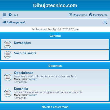
Dibujotecnico.com
FAQ
Registrarse
Identificarse
B
Índice general
u
Fecha actual Jue Ago 06, 2026 9:25 am
s
General
c
Novedades
a
r
Saco de sastre
Docentes
Oposiciones
Todo lo referente a la preparación de estas pruebas
Moderador:
vicente
Temas:
84
Docencia
Temas relacionados con el ejercicio de la actidad docente
Moderador:
vicente
Temas:
41
Niveles educativos