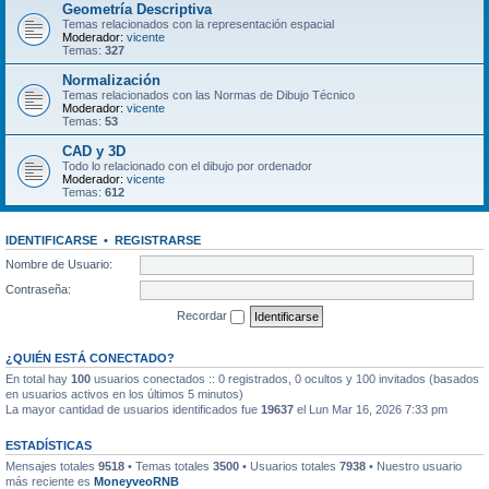
Geometría Descriptiva
Temas relacionados con la representación espacial
Moderador:
vicente
Temas:
327
Normalización
Temas relacionados con las Normas de Dibujo Técnico
Moderador:
vicente
Temas:
53
CAD y 3D
Todo lo relacionado con el dibujo por ordenador
Moderador:
vicente
Temas:
612
IDENTIFICARSE
•
REGISTRARSE
Nombre de Usuario:
Contraseña:
Recordar
¿QUIÉN ESTÁ CONECTADO?
En total hay
100
usuarios conectados :: 0 registrados, 0 ocultos y 100 invitados (basados
en usuarios activos en los últimos 5 minutos)
La mayor cantidad de usuarios identificados fue
19637
el Lun Mar 16, 2026 7:33 pm
ESTADÍSTICAS
Mensajes totales
9518
• Temas totales
3500
• Usuarios totales
7938
• Nuestro usuario
más reciente es
MoneyveoRNB