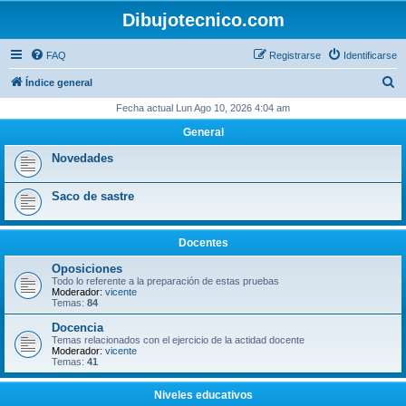
Dibujotecnico.com
FAQ
Registrarse
Identificarse
B
Índice general
u
Fecha actual Lun Ago 10, 2026 4:04 am
s
General
c
Novedades
a
r
Saco de sastre
Docentes
Oposiciones
Todo lo referente a la preparación de estas pruebas
Moderador:
vicente
Temas:
84
Docencia
Temas relacionados con el ejercicio de la actidad docente
Moderador:
vicente
Temas:
41
Niveles educativos