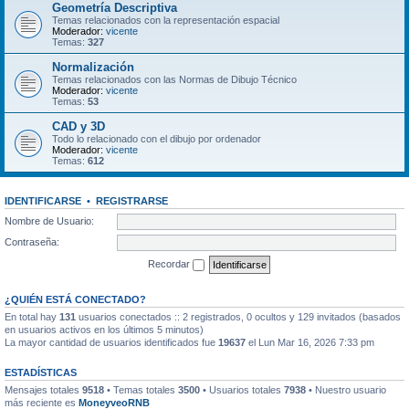
Geometría Descriptiva
Temas relacionados con la representación espacial
Moderador:
vicente
Temas:
327
Normalización
Temas relacionados con las Normas de Dibujo Técnico
Moderador:
vicente
Temas:
53
CAD y 3D
Todo lo relacionado con el dibujo por ordenador
Moderador:
vicente
Temas:
612
IDENTIFICARSE
•
REGISTRARSE
Nombre de Usuario:
Contraseña:
Recordar
¿QUIÉN ESTÁ CONECTADO?
En total hay
131
usuarios conectados :: 2 registrados, 0 ocultos y 129 invitados (basados
en usuarios activos en los últimos 5 minutos)
La mayor cantidad de usuarios identificados fue
19637
el Lun Mar 16, 2026 7:33 pm
ESTADÍSTICAS
Mensajes totales
9518
• Temas totales
3500
• Usuarios totales
7938
• Nuestro usuario
más reciente es
MoneyveoRNB