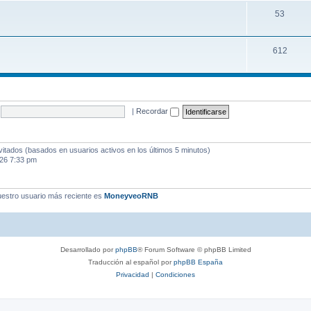
53
612
|
Recordar
vitados (basados en usuarios activos en los últimos 5 minutos)
026 7:33 pm
estro usuario más reciente es
MoneyveoRNB
Desarrollado por
phpBB
® Forum Software © phpBB Limited
Traducción al español por
phpBB España
Privacidad
|
Condiciones