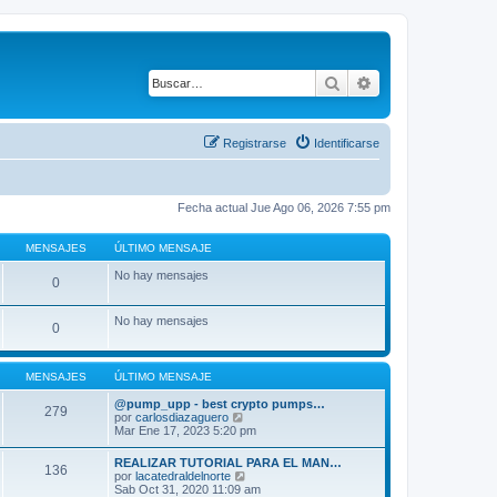
Buscar
Búsqueda avanza
Registrarse
Identificarse
Fecha actual Jue Ago 06, 2026 7:55 pm
MENSAJES
ÚLTIMO MENSAJE
No hay mensajes
0
No hay mensajes
0
MENSAJES
ÚLTIMO MENSAJE
@pump_upp - best crypto pumps…
279
V
por
carlosdiazaguero
e
Mar Ene 17, 2023 5:20 pm
r
ú
REALIZAR TUTORIAL PARA EL MAN…
136
l
V
por
lacatedraldelnorte
t
e
Sab Oct 31, 2020 11:09 am
i