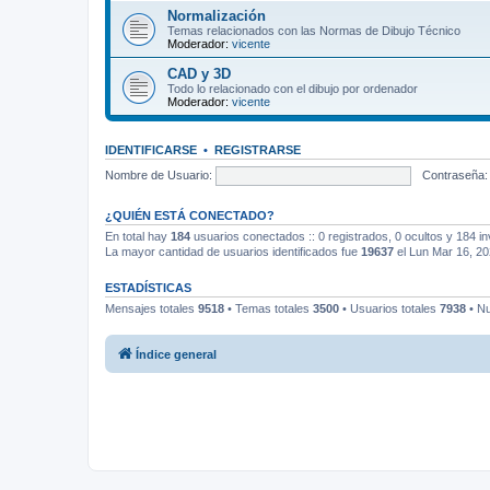
Normalización
Temas relacionados con las Normas de Dibujo Técnico
Moderador:
vicente
CAD y 3D
Todo lo relacionado con el dibujo por ordenador
Moderador:
vicente
IDENTIFICARSE
•
REGISTRARSE
Nombre de Usuario:
Contraseña:
¿QUIÉN ESTÁ CONECTADO?
En total hay
184
usuarios conectados :: 0 registrados, 0 ocultos y 184 in
La mayor cantidad de usuarios identificados fue
19637
el Lun Mar 16, 2
ESTADÍSTICAS
Mensajes totales
9518
• Temas totales
3500
• Usuarios totales
7938
• Nu
Índice general