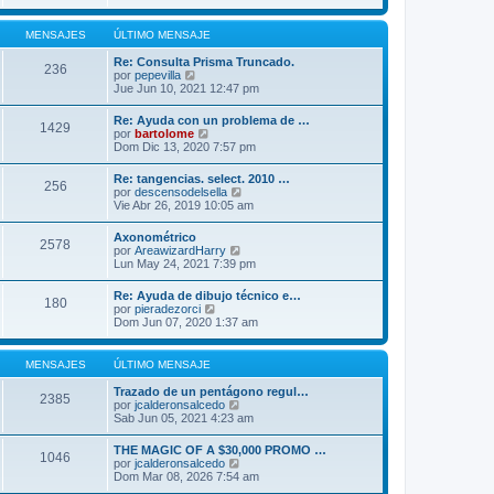
r
m
ú
o
l
MENSAJES
ÚLTIMO MENSAJE
m
t
e
i
Re: Consulta Prisma Truncado.
n
236
m
V
por
pepevilla
s
o
e
Jue Jun 10, 2021 12:47 pm
a
m
r
j
e
ú
e
Re: Ayuda con un problema de …
n
1429
l
V
por
bartolome
s
t
e
Dom Dic 13, 2020 7:57 pm
a
i
r
j
m
ú
e
Re: tangencias. select. 2010 …
o
256
l
V
por
descensodelsella
m
t
e
Vie Abr 26, 2019 10:05 am
e
i
r
n
m
ú
s
Axonométrico
o
2578
l
a
V
por
AreawizardHarry
m
t
j
e
Lun May 24, 2021 7:39 pm
e
i
e
r
n
m
ú
s
Re: Ayuda de dibujo técnico e…
o
180
l
a
V
por
pieradezorci
m
t
j
e
Dom Jun 07, 2020 1:37 am
e
i
e
r
n
m
ú
s
o
l
a
MENSAJES
ÚLTIMO MENSAJE
m
t
j
e
i
e
Trazado de un pentágono regul…
n
2385
m
V
por
jcalderonsalcedo
s
o
e
Sab Jun 05, 2021 4:23 am
a
m
r
j
e
ú
e
THE MAGIC OF A $30,000 PROMO …
n
1046
l
V
por
jcalderonsalcedo
s
t
e
Dom Mar 08, 2026 7:54 am
a
i
r
j