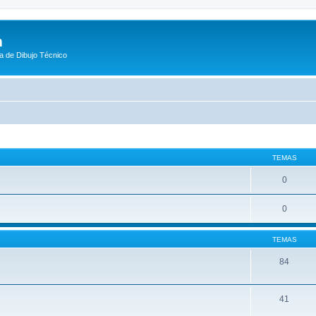
m
a de Dibujo Técnico
TEMAS
0
0
TEMAS
84
41