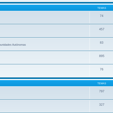
TEMAS
74
457
83
omunidades Autónomas
895
76
TEMAS
797
327