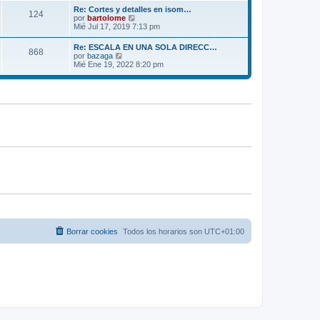
m
ú
e
Re: Cortes y detalles en isom…
o
124
l
V
por
bartolome
m
t
e
Mié Jul 17, 2019 7:13 pm
e
i
r
n
m
ú
s
Re: ESCALA EN UNA SOLA DIRECC…
o
868
l
a
V
por
bazaga
m
t
j
e
Mié Ene 19, 2022 8:20 pm
e
i
e
r
n
m
ú
s
o
l
a
m
t
j
e
i
e
n
m
s
o
a
m
j
e
e
n
s
a
j
e
Borrar cookies
Todos los horarios son
UTC+01:00