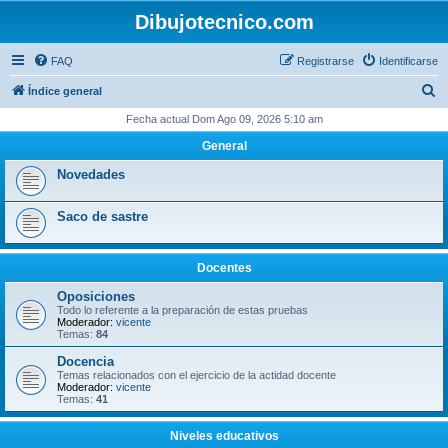
Dibujotecnico.com
FAQ
Registrarse
Identificarse
B
Índice general
u
Fecha actual Dom Ago 09, 2026 5:10 am
s
General
c
Novedades
a
r
Saco de sastre
Docentes
Oposiciones
Todo lo referente a la preparación de estas pruebas
Moderador:
vicente
Temas:
84
Docencia
Temas relacionados con el ejercicio de la actidad docente
Moderador:
vicente
Temas:
41
Niveles educativos