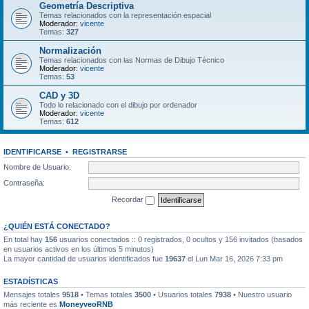
Geometría Descriptiva
Temas relacionados con la representación espacial
Moderador:
vicente
Temas:
327
Normalización
Temas relacionados con las Normas de Dibujo Técnico
Moderador:
vicente
Temas:
53
CAD y 3D
Todo lo relacionado con el dibujo por ordenador
Moderador:
vicente
Temas:
612
IDENTIFICARSE
•
REGISTRARSE
Nombre de Usuario:
Contraseña:
Recordar
¿QUIÉN ESTÁ CONECTADO?
En total hay
156
usuarios conectados :: 0 registrados, 0 ocultos y 156 invitados (basados
en usuarios activos en los últimos 5 minutos)
La mayor cantidad de usuarios identificados fue
19637
el Lun Mar 16, 2026 7:33 pm
ESTADÍSTICAS
Mensajes totales
9518
• Temas totales
3500
• Usuarios totales
7938
• Nuestro usuario
más reciente es
MoneyveoRNB