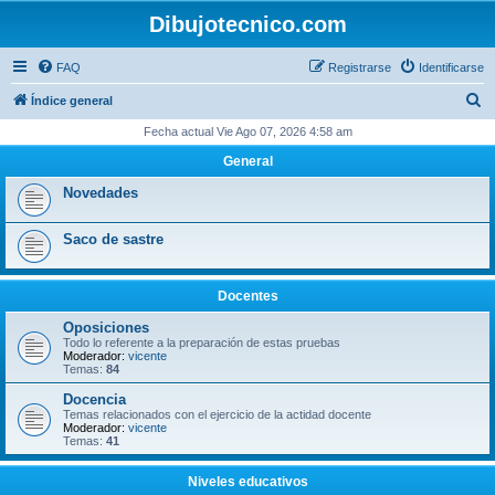
Dibujotecnico.com
FAQ
Registrarse
Identificarse
B
Índice general
u
Fecha actual Vie Ago 07, 2026 4:58 am
s
General
c
Novedades
a
r
Saco de sastre
Docentes
Oposiciones
Todo lo referente a la preparación de estas pruebas
Moderador:
vicente
Temas:
84
Docencia
Temas relacionados con el ejercicio de la actidad docente
Moderador:
vicente
Temas:
41
Niveles educativos