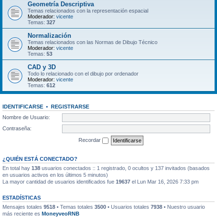
Geometría Descriptiva
Temas relacionados con la representación espacial
Moderador:
vicente
Temas:
327
Normalización
Temas relacionados con las Normas de Dibujo Técnico
Moderador:
vicente
Temas:
53
CAD y 3D
Todo lo relacionado con el dibujo por ordenador
Moderador:
vicente
Temas:
612
IDENTIFICARSE
•
REGISTRARSE
Nombre de Usuario:
Contraseña:
Recordar
¿QUIÉN ESTÁ CONECTADO?
En total hay
138
usuarios conectados :: 1 registrado, 0 ocultos y 137 invitados (basados
en usuarios activos en los últimos 5 minutos)
La mayor cantidad de usuarios identificados fue
19637
el Lun Mar 16, 2026 7:33 pm
ESTADÍSTICAS
Mensajes totales
9518
• Temas totales
3500
• Usuarios totales
7938
• Nuestro usuario
más reciente es
MoneyveoRNB