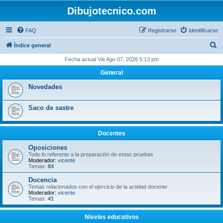
Dibujotecnico.com
FAQ
Registrarse
Identificarse
B
Índice general
u
Fecha actual Vie Ago 07, 2026 5:13 pm
s
General
c
Novedades
a
r
Saco de sastre
Docentes
Oposiciones
Todo lo referente a la preparación de estas pruebas
Moderador:
vicente
Temas:
84
Docencia
Temas relacionados con el ejercicio de la actidad docente
Moderador:
vicente
Temas:
41
Niveles educativos