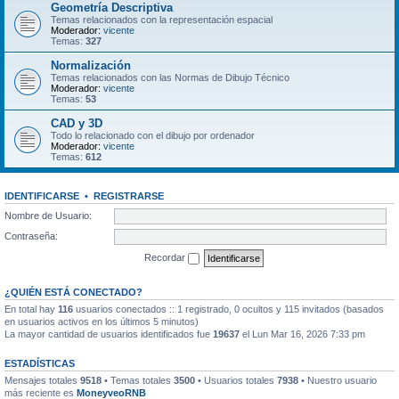
Geometría Descriptiva
Temas relacionados con la representación espacial
Moderador:
vicente
Temas:
327
Normalización
Temas relacionados con las Normas de Dibujo Técnico
Moderador:
vicente
Temas:
53
CAD y 3D
Todo lo relacionado con el dibujo por ordenador
Moderador:
vicente
Temas:
612
IDENTIFICARSE
•
REGISTRARSE
Nombre de Usuario:
Contraseña:
Recordar
¿QUIÉN ESTÁ CONECTADO?
En total hay
116
usuarios conectados :: 1 registrado, 0 ocultos y 115 invitados (basados
en usuarios activos en los últimos 5 minutos)
La mayor cantidad de usuarios identificados fue
19637
el Lun Mar 16, 2026 7:33 pm
ESTADÍSTICAS
Mensajes totales
9518
• Temas totales
3500
• Usuarios totales
7938
• Nuestro usuario
más reciente es
MoneyveoRNB