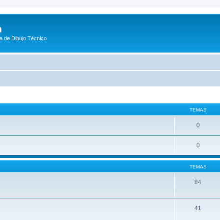
m
a de Dibujo Técnico
TEMAS
0
0
TEMAS
84
41