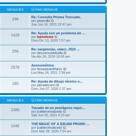
r
m
ú
o
l
MENSAJES
ÚLTIMO MENSAJE
m
t
e
i
Re: Consulta Prisma Truncado.
n
236
m
V
por
pepevilla
s
o
e
Jue Jun 10, 2021 12:47 pm
a
m
r
j
e
ú
e
Re: Ayuda con un problema de …
n
1429
l
V
por
bartolome
s
t
e
Dom Dic 13, 2020 7:57 pm
a
i
r
j
m
ú
e
Re: tangencias. select. 2010 …
o
256
l
V
por
descensodelsella
m
t
e
Vie Abr 26, 2019 10:05 am
e
i
r
n
m
ú
s
Axonométrico
o
2578
l
a
V
por
AreawizardHarry
m
t
j
e
Lun May 24, 2021 7:39 pm
e
i
e
r
n
m
ú
s
Re: Ayuda de dibujo técnico e…
o
180
l
a
V
por
pieradezorci
m
t
j
e
Dom Jun 07, 2020 1:37 am
e
i
e
r
n
m
ú
s
o
l
a
MENSAJES
ÚLTIMO MENSAJE
m
t
j
e
i
e
Trazado de un pentágono regul…
n
2385
m
V
por
jcalderonsalcedo
s
o
e
Sab Jun 05, 2021 4:23 am
a
m
r
j
e
ú
e
THE MAGIC OF A $30,000 PROMO …
n
1046
l
V
por
jcalderonsalcedo
s
t
e
Dom Mar 08, 2026 7:54 am
a
i
r
j