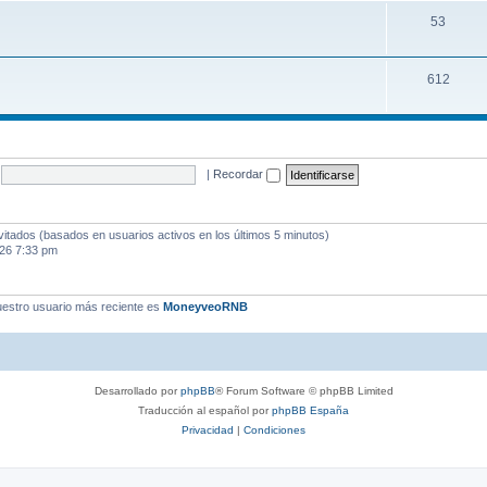
53
612
|
Recordar
vitados (basados en usuarios activos en los últimos 5 minutos)
026 7:33 pm
estro usuario más reciente es
MoneyveoRNB
Desarrollado por
phpBB
® Forum Software © phpBB Limited
Traducción al español por
phpBB España
Privacidad
|
Condiciones