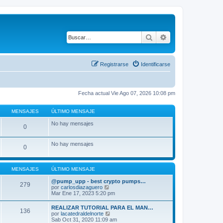
Buscar
Búsqueda avanza
Registrarse
Identificarse
Fecha actual Vie Ago 07, 2026 10:08 pm
MENSAJES
ÚLTIMO MENSAJE
No hay mensajes
0
No hay mensajes
0
MENSAJES
ÚLTIMO MENSAJE
@pump_upp - best crypto pumps…
279
V
por
carlosdiazaguero
e
Mar Ene 17, 2023 5:20 pm
r
ú
REALIZAR TUTORIAL PARA EL MAN…
136
l
V
por
lacatedraldelnorte
t
e
Sab Oct 31, 2020 11:09 am
i