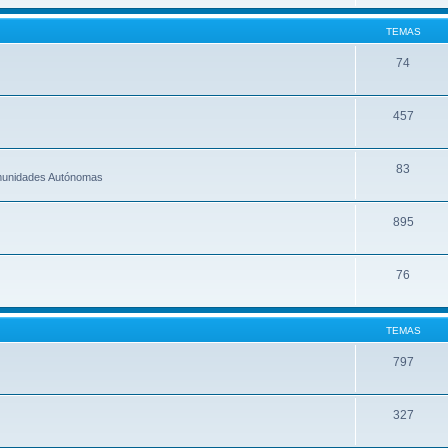
TEMAS
74
457
83
omunidades Autónomas
895
76
TEMAS
797
327