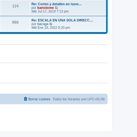
m
ú
e
Re: Cortes y detalles en isom…
o
124
l
V
por
bartolome
m
t
e
Mié Jul 17, 2019 7:13 pm
e
i
r
n
m
ú
s
Re: ESCALA EN UNA SOLA DIRECC…
o
868
l
a
V
por
bazaga
m
t
j
e
Mié Ene 19, 2022 8:20 pm
e
i
e
r
n
m
ú
s
o
l
a
m
t
j
e
i
e
n
m
s
o
a
m
j
e
e
n
s
a
j
e
Borrar cookies
Todos los horarios son
UTC+01:00