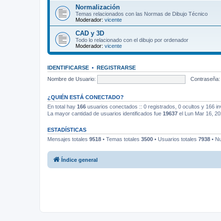
Normalización
Temas relacionados con las Normas de Dibujo Técnico
Moderador:
vicente
CAD y 3D
Todo lo relacionado con el dibujo por ordenador
Moderador:
vicente
IDENTIFICARSE
•
REGISTRARSE
Nombre de Usuario:
Contraseña:
¿QUIÉN ESTÁ CONECTADO?
En total hay
166
usuarios conectados :: 0 registrados, 0 ocultos y 166 in
La mayor cantidad de usuarios identificados fue
19637
el Lun Mar 16, 2
ESTADÍSTICAS
Mensajes totales
9518
• Temas totales
3500
• Usuarios totales
7938
• Nu
Índice general