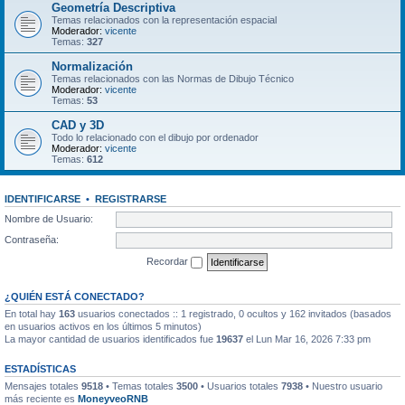
Geometría Descriptiva
Temas relacionados con la representación espacial
Moderador:
vicente
Temas:
327
Normalización
Temas relacionados con las Normas de Dibujo Técnico
Moderador:
vicente
Temas:
53
CAD y 3D
Todo lo relacionado con el dibujo por ordenador
Moderador:
vicente
Temas:
612
IDENTIFICARSE
•
REGISTRARSE
Nombre de Usuario:
Contraseña:
Recordar
¿QUIÉN ESTÁ CONECTADO?
En total hay
163
usuarios conectados :: 1 registrado, 0 ocultos y 162 invitados (basados
en usuarios activos en los últimos 5 minutos)
La mayor cantidad de usuarios identificados fue
19637
el Lun Mar 16, 2026 7:33 pm
ESTADÍSTICAS
Mensajes totales
9518
• Temas totales
3500
• Usuarios totales
7938
• Nuestro usuario
más reciente es
MoneyveoRNB