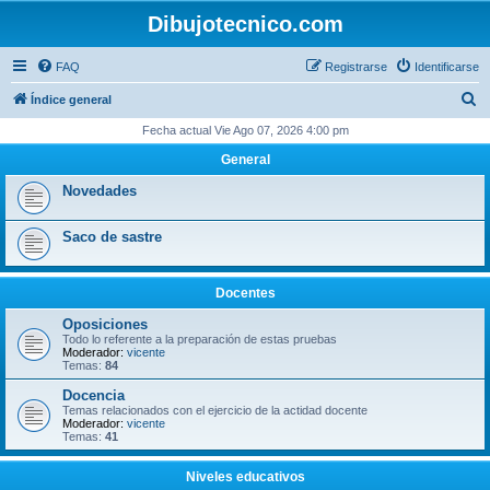
Dibujotecnico.com
FAQ
Registrarse
Identificarse
B
Índice general
u
Fecha actual Vie Ago 07, 2026 4:00 pm
s
General
c
Novedades
a
r
Saco de sastre
Docentes
Oposiciones
Todo lo referente a la preparación de estas pruebas
Moderador:
vicente
Temas:
84
Docencia
Temas relacionados con el ejercicio de la actidad docente
Moderador:
vicente
Temas:
41
Niveles educativos