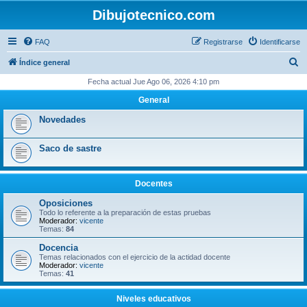
Dibujotecnico.com
FAQ
Registrarse
Identificarse
B
Índice general
u
Fecha actual Jue Ago 06, 2026 4:10 pm
s
General
c
Novedades
a
r
Saco de sastre
Docentes
Oposiciones
Todo lo referente a la preparación de estas pruebas
Moderador:
vicente
Temas:
84
Docencia
Temas relacionados con el ejercicio de la actidad docente
Moderador:
vicente
Temas:
41
Niveles educativos