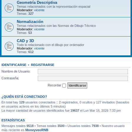
Geometría Descriptiva
Temas relacionados con la representación espacial
Moderador:
vicente
Temas:
327
Normalización
Temas relacionados con las Normas de Dibujo Técnico
Moderador:
vicente
Temas:
53
CAD y 3D
Todo lo relacionado con el dibujo por ordenador
Moderador:
vicente
Temas:
612
IDENTIFICARSE
•
REGISTRARSE
Nombre de Usuario:
Contraseña:
Recordar
¿QUIÉN ESTÁ CONECTADO?
En total hay
129
usuarios conectados :: 2 registrados, 0 ocultos y 127 invitados (basados
en usuarios activos en los últimos 5 minutos)
La mayor cantidad de usuarios identificados fue
19637
el Lun Mar 16, 2026 7:33 pm
ESTADÍSTICAS
Mensajes totales
9518
• Temas totales
3500
• Usuarios totales
7938
• Nuestro usuario
más reciente es
MoneyveoRNB