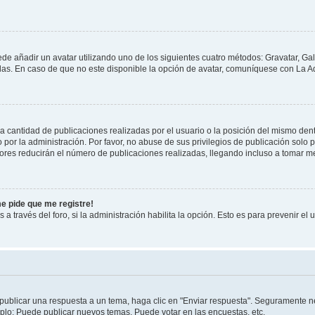
ede añadir un avatar utilizando uno de los siguientes cuatro métodos: Gravatar, Ga
s. En caso de que no este disponible la opción de avatar, comuníquese con La Ad
cantidad de publicaciones realizadas por el usuario o la posición del mismo dentr
r la administración. Por favor, no abuse de sus privilegios de publicación solo p
ores reducirán el número de publicaciones realizadas, llegando incluso a tomar me
me pide que me registre!
 a través del foro, si la administración habilita la opción. Esto es para prevenir e
publicar una respuesta a un tema, haga clic en "Enviar respuesta". Seguramente ne
mplo: Puede publicar nuevos temas, Puede votar en las encuestas, etc.