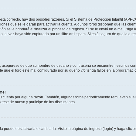
stá correcto, hay dos posibles razones. Si el Sistema de Protección Infantil (APPC
iones que se le darán para activar la cuenta. Algunos foros disponen que las cuen
ón se le brindará al finalizar el proceso de registro. Si se le envió un e-mail, siga
o tal vez haya sido capturada por un filtro anti-spam. Si está seguro de que la di
o, asegúrese de que su nombre de usuario y contraseña se encuentren escritos co
 que el foro esté mal configurado por su dueño y/o tenga fallos en la programació
rme!
su cuenta por alguna razón. También, algunos foros periódicamente remueven sus 
strese de nuevo y participe de las discuciones.
 puede desactivarla o cambiarla. Visite la página de ingreso (login) y haga clic 