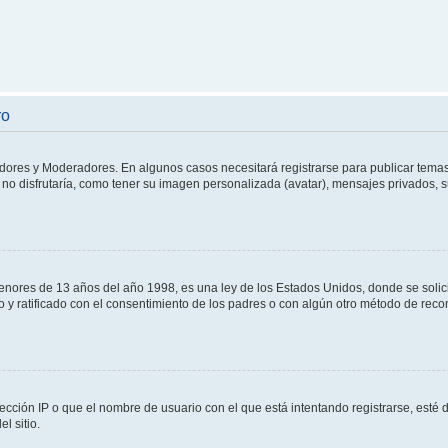
ro
adores y Moderadores. En algunos casos necesitará registrarse para publicar temas
no disfrutaría, como tener su imagen personalizada (avatar), mensajes privados, s
res de 13 años del año 1998, es una ley de los Estados Unidos, donde se solicita 
to y ratificado con el consentimiento de los padres o con algún otro método de rec
ección IP o que el nombre de usuario con el que está intentando registrarse, esté 
l sitio.