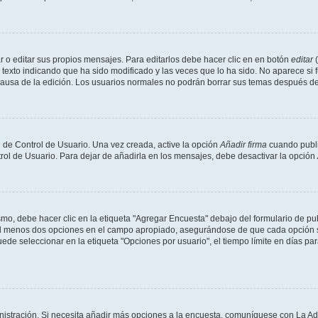
 o editar sus propios mensajes. Para editarlos debe hacer clic en en botón
editar
(
texto indicando que ha sido modificado y las veces que lo ha sido. No aparece si 
a causa de la edición. Los usuarios normales no podrán borrar sus temas después 
 de Control de Usuario. Una vez creada, active la opción
Añadir firma
cuando publi
trol de Usuario. Para dejar de añadirla en los mensajes, debe desactivar la opción
o, debe hacer clic en la etiqueta "Agregar Encuesta" debajo del formulario de publi
 al menos dos opciones en el campo apropiado, asegurándose de que cada opción se
 seleccionar en la etiqueta "Opciones por usuario", el tiempo límite en días para 
inistración. Si necesita añadir más opciones a la encuesta, comuníquese con La Ad