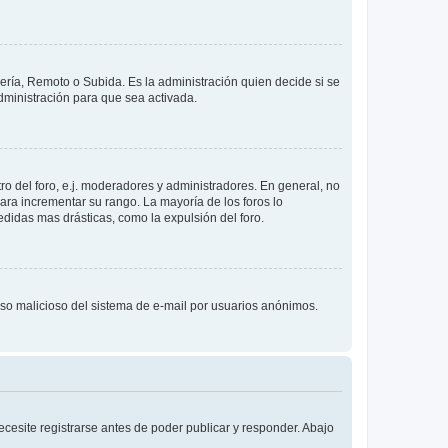
lería, Remoto o Subida. Es la administración quien decide si se
ministración para que sea activada.
o del foro, e.j. moderadores y administradores. En general, no
ara incrementar su rango. La mayoría de los foros lo
didas mas drásticas, como la expulsión del foro.
l uso malicioso del sistema de e-mail por usuarios anónimos.
cesite registrarse antes de poder publicar y responder. Abajo