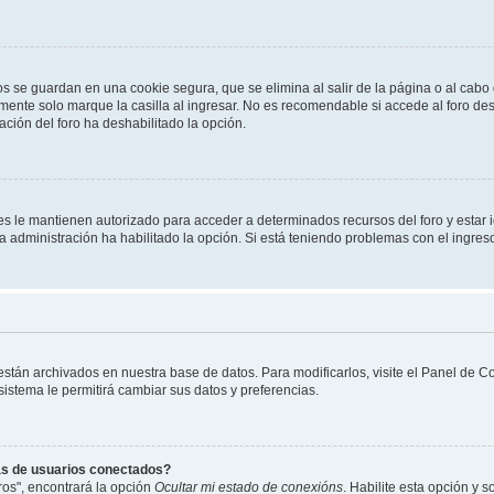
os se guardan en una cookie segura, que se elimina al salir de la página o al cab
ente solo marque la casilla al ingresar. No es recomendable si accede al foro des
tración del foro ha deshabilitado la opción.
les le mantienen autorizado para acceder a determinados recursos del foro y estar
 la administración ha habilitado la opción. Si está teniendo problemas con el ingres
 están archivados en nuestra base de datos. Para modificarlos, visite el Panel de 
 sistema le permitirá cambiar sus datos y preferencias.
as de usuarios conectados?
os", encontrará la opción
Ocultar mi estado de conexións
. Habilite esta opción y 