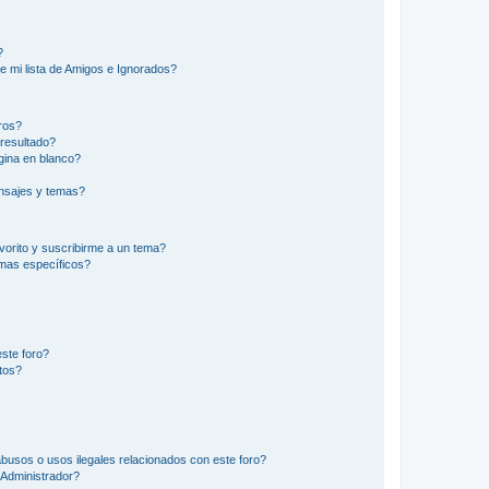
?
e mi lista de Amigos e Ignorados?
ros?
resultado?
ina en blanco?
nsajes y temas?
vorito y suscribirme a un tema?
emas específicos?
ste foro?
tos?
busos o usos ilegales relacionados con este foro?
Administrador?