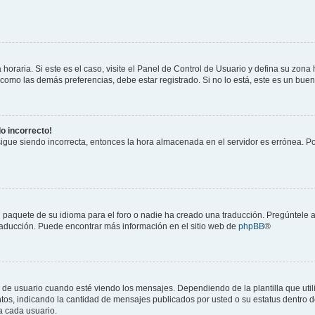
horaria. Si este es el caso, visite el Panel de Control de Usuario y defina su zona
 como las demás preferencias, debe estar registrado. Si no lo está, este es un bu
do incorrecto!
 sigue siendo incorrecta, entonces la hora almacenada en el servidor es errónea. P
 paquete de su idioma para el foro o nadie ha creado una traducción. Pregúntele a
 traducción. Puede encontrar más información en el sitio web de
phpBB
®
suario cuando esté viendo los mensajes. Dependiendo de la plantilla que utilice
ntos, indicando la cantidad de mensajes publicados por usted o su estatus dentro
a cada usuario.