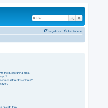
Buscar
Búsqueda avanza
Registrarse
Identificarse
mo me puedo unir a ellos?
Grupo?
ecen en diferentes colores?
inado"?
n en este foro!