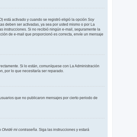
O) está activado y cuando se registró eligió la opción
Soy
tas deben ser activadas, ya sea por usted mismo o por La
 las instrucciones. Si no recibió ningún e-mail, seguramente la
rección de e-mail que proporcionó es correcta, envíe un mensaje
rrectamente. Si lo están, comuníquese con La Administración
n, por lo que necesitaría ser reparado.
usuarios que no publicaron mensajes por cierto periodo de
en
Olvidé mi contraseña
. Siga las instrucciones y estará