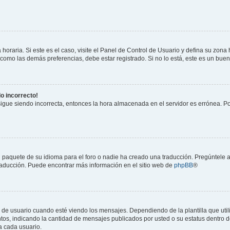
horaria. Si este es el caso, visite el Panel de Control de Usuario y defina su zona
 como las demás preferencias, debe estar registrado. Si no lo está, este es un bu
do incorrecto!
 sigue siendo incorrecta, entonces la hora almacenada en el servidor es errónea. P
 paquete de su idioma para el foro o nadie ha creado una traducción. Pregúntele a
 traducción. Puede encontrar más información en el sitio web de
phpBB
®
suario cuando esté viendo los mensajes. Dependiendo de la plantilla que utilice
ntos, indicando la cantidad de mensajes publicados por usted o su estatus dentro
a cada usuario.