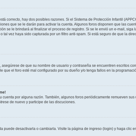
stá correcto, hay dos posibles razones. Si el Sistema de Protección Infantil (APPC
iones que se le darán para activar la cuenta. Algunos foros disponen que las cuen
ón se le brindará al finalizar el proceso de registro. Si se le envió un e-mail, siga
o tal vez haya sido capturada por un filtro anti-spam. Si está seguro de que la di
o, asegúrese de que su nombre de usuario y contraseña se encuentren escritos co
 que el foro esté mal configurado por su dueño y/o tenga fallos en la programació
rme!
su cuenta por alguna razón. También, algunos foros periódicamente remueven sus 
strese de nuevo y participe de las discuciones.
 puede desactivarla o cambiarla. Visite la página de ingreso (login) y haga clic 