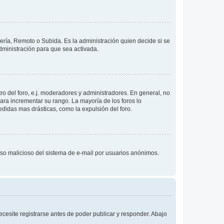
lería, Remoto o Subida. Es la administración quien decide si se
ministración para que sea activada.
o del foro, e.j. moderadores y administradores. En general, no
ara incrementar su rango. La mayoría de los foros lo
didas mas drásticas, como la expulsión del foro.
l uso malicioso del sistema de e-mail por usuarios anónimos.
cesite registrarse antes de poder publicar y responder. Abajo