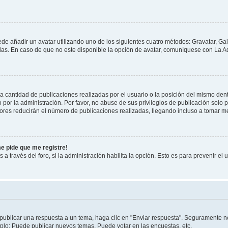
ede añadir un avatar utilizando uno de los siguientes cuatro métodos: Gravatar, Ga
s. En caso de que no este disponible la opción de avatar, comuníquese con La Ad
cantidad de publicaciones realizadas por el usuario o la posición del mismo dentr
r la administración. Por favor, no abuse de sus privilegios de publicación solo p
ores reducirán el número de publicaciones realizadas, llegando incluso a tomar me
me pide que me registre!
 a través del foro, si la administración habilita la opción. Esto es para prevenir e
publicar una respuesta a un tema, haga clic en "Enviar respuesta". Seguramente ne
mplo: Puede publicar nuevos temas, Puede votar en las encuestas, etc.