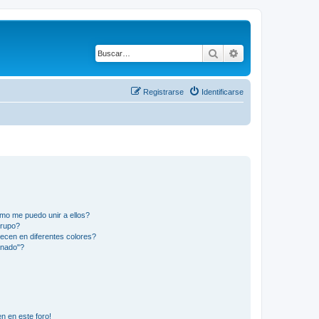
Buscar
Búsqueda avanza
Registrarse
Identificarse
mo me puedo unir a ellos?
Grupo?
ecen en diferentes colores?
inado"?
n en este foro!