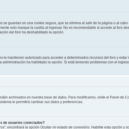
os se guardan en una cookie segura, que se elimina al salir de la página o al cab
ente solo marque la casilla al ingresar. No es recomendable si accede al foro des
tración del foro ha deshabilitado la opción.
les le mantienen autorizado para acceder a determinados recursos del foro y estar
 la administración ha habilitado la opción. Si está teniendo problemas con el ingres
 están archivados en nuestra base de datos. Para modificarlos, visite el Panel de 
 sistema le permitirá cambiar sus datos y preferencias.
as de usuarios conectados?
os", encontrará la opción
Ocultar mi estado de conexións
. Habilite esta opción y 