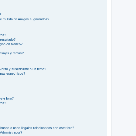
?
e mi lista de Amigos e Ignorados?
ros?
resultado?
ina en blanco?
nsajes y temas?
vorito y suscribirme a un tema?
emas específicos?
ste foro?
tos?
busos o usos ilegales relacionados con este foro?
Administrador?