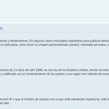
ro
adores y Moderadores. En algunos casos necesitará registrarse para publicar temas
no disfrutaría, como tener su imagen personalizada (avatar), mensajes privados, s
res de 13 años del año 1998, es una ley de los Estados Unidos, donde se solicita 
to y ratificado con el consentimiento de los padres o con algún otro método de rec
ección IP o que el nombre de usuario con el que está intentando registrarse, esté 
l sitio.