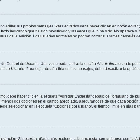
 o editar sus propios mensajes. Para editarlos debe hacer clic en en botón
editar
(
texto indicando que ha sido modificado y las veces que lo ha sido. No aparece si 
a causa de la edición. Los usuarios normales no podrán borrar sus temas después 
 de Control de Usuario. Una vez creada, active la opción
Añadir firma
cuando publi
trol de Usuario. Para dejar de añadirla en los mensajes, debe desactivar la opción
o, debe hacer clic en la etiqueta "Agregar Encuesta" debajo del formulario de publi
 al menos dos opciones en el campo apropiado, asegurándose de que cada opción se
 seleccionar en la etiqueta "Opciones por usuario", el tiempo límite en días para 
inistración. Si necesita añadir más opciones a la encuesta, comuníquese con La Ad