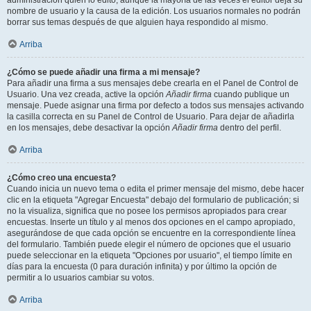
administración quién lo editó, aunque la mayoría de las veces el editor deja su
nombre de usuario y la causa de la edición. Los usuarios normales no podrán
borrar sus temas después de que alguien haya respondido al mismo.
Arriba
¿Cómo se puede añadir una firma a mi mensaje?
Para añadir una firma a sus mensajes debe crearla en el Panel de Control de
Usuario. Una vez creada, active la opción
Añadir firma
cuando publique un
mensaje. Puede asignar una firma por defecto a todos sus mensajes activando
la casilla correcta en su Panel de Control de Usuario. Para dejar de añadirla
en los mensajes, debe desactivar la opción
Añadir firma
dentro del perfil.
Arriba
¿Cómo creo una encuesta?
Cuando inicia un nuevo tema o edita el primer mensaje del mismo, debe hacer
clic en la etiqueta "Agregar Encuesta" debajo del formulario de publicación; si
no la visualiza, significa que no posee los permisos apropiados para crear
encuestas. Inserte un título y al menos dos opciones en el campo apropiado,
asegurándose de que cada opción se encuentre en la correspondiente línea
del formulario. También puede elegir el número de opciones que el usuario
puede seleccionar en la etiqueta "Opciones por usuario", el tiempo límite en
días para la encuesta (0 para duración infinita) y por último la opción de
permitir a lo usuarios cambiar su votos.
Arriba