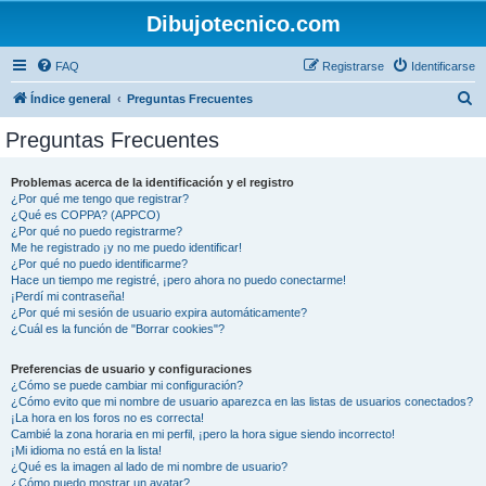
Dibujotecnico.com
FAQ
Registrarse
Identificarse
B
Índice general
Preguntas Frecuentes
u
Preguntas Frecuentes
s
c
Problemas acerca de la identificación y el registro
¿Por qué me tengo que registrar?
a
¿Qué es COPPA? (APPCO)
r
¿Por qué no puedo registrarme?
Me he registrado ¡y no me puedo identificar!
¿Por qué no puedo identificarme?
Hace un tiempo me registré, ¡pero ahora no puedo conectarme!
¡Perdí mi contraseña!
¿Por qué mi sesión de usuario expira automáticamente?
¿Cuál es la función de "Borrar cookies"?
Preferencias de usuario y configuraciones
¿Cómo se puede cambiar mi configuración?
¿Cómo evito que mi nombre de usuario aparezca en las listas de usuarios conectados?
¡La hora en los foros no es correcta!
Cambié la zona horaria en mi perfil, ¡pero la hora sigue siendo incorrecto!
¡Mi idioma no está en la lista!
¿Qué es la imagen al lado de mi nombre de usuario?
¿Cómo puedo mostrar un avatar?