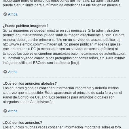
moderador borre el tema o los emoticones del mensaje. La administración
puede fijar un límite para el número de emoticones a utilizar en un mensaje.
Arriba
¿Puedo publicar imagenes?
Sí, las imágenes se pueden mostrar en sus mensajes. Si la administración
permite adjuntar archivos, puede subir la imagen directamente al foro. De otra
manera, debe guardar primero su foto en un servidor de acceso público, e.j.
http://www.ejemplo.com/mi-imagen.gif. No puede publicar imágenes que se
encuentren en su PC (a menos que sea un servidor de acceso público) ni
tampoco las que se encuentren guardadas bajo mecanismos de autenticación,
e.j. hotmail o yahoo correo, sitios protegidos por contraseñas, etc. Para exhibir
imágenes utilice el BBCode con la etiqueta [img].
Arriba
¿Qué son los anuncios globales?
Los anuncios globales contienen información importante y debería leerlos
cada vez que sea posible. Éstos aparecerán al principio de cada foro y en el
Panel de Control de Usuario. Los permisos para anuncios globales son
otorgados por La Administración.
Arriba
¿Qué son los anuncios?
Los anuncios muchas veces contienen información importante sobre el foro