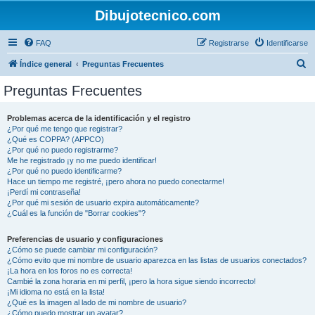
Dibujotecnico.com
FAQ
Registrarse
Identificarse
B
Índice general
Preguntas Frecuentes
u
Preguntas Frecuentes
s
c
Problemas acerca de la identificación y el registro
¿Por qué me tengo que registrar?
a
¿Qué es COPPA? (APPCO)
r
¿Por qué no puedo registrarme?
Me he registrado ¡y no me puedo identificar!
¿Por qué no puedo identificarme?
Hace un tiempo me registré, ¡pero ahora no puedo conectarme!
¡Perdí mi contraseña!
¿Por qué mi sesión de usuario expira automáticamente?
¿Cuál es la función de "Borrar cookies"?
Preferencias de usuario y configuraciones
¿Cómo se puede cambiar mi configuración?
¿Cómo evito que mi nombre de usuario aparezca en las listas de usuarios conectados?
¡La hora en los foros no es correcta!
Cambié la zona horaria en mi perfil, ¡pero la hora sigue siendo incorrecto!
¡Mi idioma no está en la lista!
¿Qué es la imagen al lado de mi nombre de usuario?
¿Cómo puedo mostrar un avatar?