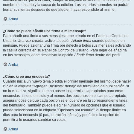
administración quién lo editó, aunque la mayoría de las veces el editor deja su
nombre de usuario y la causa de la edición. Los usuarios normales no podrán
borrar sus temas después de que alguien haya respondido al mismo.
Arriba
¿Cómo se puede añadir una firma a mi mensaje?
Para añadir una firma a sus mensajes debe crearla en el Panel de Control de
Usuario. Una vez creada, active la opción
Añadir firma
cuando publique un
mensaje. Puede asignar una firma por defecto a todos sus mensajes activando
la casilla correcta en su Panel de Control de Usuario. Para dejar de añadirla
en los mensajes, debe desactivar la opción
Añadir firma
dentro del perfil.
Arriba
¿Cómo creo una encuesta?
Cuando inicia un nuevo tema o edita el primer mensaje del mismo, debe hacer
clic en la etiqueta "Agregar Encuesta" debajo del formulario de publicación; si
no la visualiza, significa que no posee los permisos apropiados para crear
encuestas. Inserte un título y al menos dos opciones en el campo apropiado,
asegurándose de que cada opción se encuentre en la correspondiente línea
del formulario. También puede elegir el número de opciones que el usuario
puede seleccionar en la etiqueta "Opciones por usuario", el tiempo límite en
días para la encuesta (0 para duración infinita) y por último la opción de
permitir a lo usuarios cambiar su votos.
Arriba