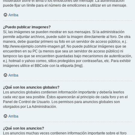
moderador borre el tema o los emoticones del mensaje. La administración
puede fijar un límite para el número de emoticones a utilizar en un mensaje.
Arriba
¿Puedo publicar imagenes?
Sí, las imágenes se pueden mostrar en sus mensajes. Si la administración
permite adjuntar archivos, puede subir la imagen directamente al foro. De otra
manera, debe guardar primero su foto en un servidor de acceso público, e.j.
http://www.ejemplo.com/mi-imagen.gif. No puede publicar imágenes que se
encuentren en su PC (a menos que sea un servidor de acceso público) ni
tampoco las que se encuentren guardadas bajo mecanismos de autenticación,
e.j. hotmail o yahoo correo, sitios protegidos por contraseñas, etc. Para exhibir
imágenes utilice el BBCode con la etiqueta [img].
Arriba
¿Qué son los anuncios globales?
Los anuncios globales contienen información importante y debería leerlos
cada vez que sea posible. Éstos aparecerán al principio de cada foro y en el
Panel de Control de Usuario. Los permisos para anuncios globales son
otorgados por La Administración.
Arriba
¿Qué son los anuncios?
Los anuncios muchas veces contienen información importante sobre el foro