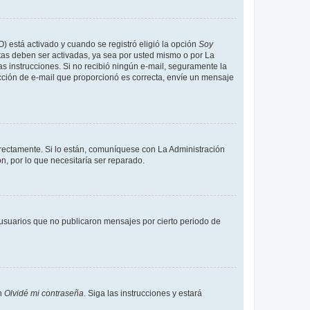
O) está activado y cuando se registró eligió la opción
Soy
tas deben ser activadas, ya sea por usted mismo o por La
 las instrucciones. Si no recibió ningún e-mail, seguramente la
rección de e-mail que proporcionó es correcta, envíe un mensaje
rrectamente. Si lo están, comuníquese con La Administración
n, por lo que necesitaría ser reparado.
usuarios que no publicaron mensajes por cierto periodo de
en
Olvidé mi contraseña
. Siga las instrucciones y estará