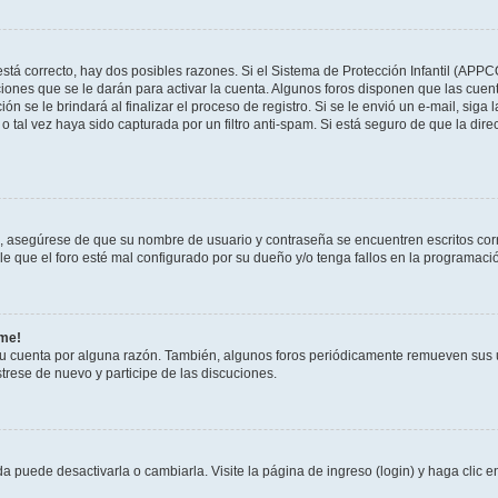
stá correcto, hay dos posibles razones. Si el Sistema de Protección Infantil (APPC
iones que se le darán para activar la cuenta. Algunos foros disponen que las cuen
ón se le brindará al finalizar el proceso de registro. Si se le envió un e-mail, siga
o tal vez haya sido capturada por un filtro anti-spam. Si está seguro de que la di
o, asegúrese de que su nombre de usuario y contraseña se encuentren escritos co
 que el foro esté mal configurado por su dueño y/o tenga fallos en la programació
rme!
su cuenta por alguna razón. También, algunos foros periódicamente remueven sus 
strese de nuevo y participe de las discuciones.
 puede desactivarla o cambiarla. Visite la página de ingreso (login) y haga clic 