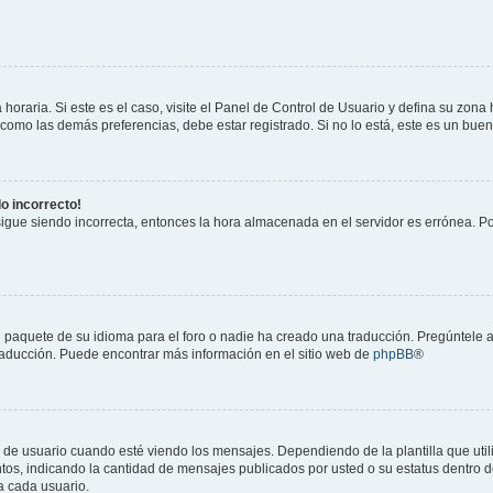
horaria. Si este es el caso, visite el Panel de Control de Usuario y defina su zona
 como las demás preferencias, debe estar registrado. Si no lo está, este es un bu
do incorrecto!
 sigue siendo incorrecta, entonces la hora almacenada en el servidor es errónea. P
 paquete de su idioma para el foro o nadie ha creado una traducción. Pregúntele a
 traducción. Puede encontrar más información en el sitio web de
phpBB
®
suario cuando esté viendo los mensajes. Dependiendo de la plantilla que utilice
ntos, indicando la cantidad de mensajes publicados por usted o su estatus dentro
a cada usuario.