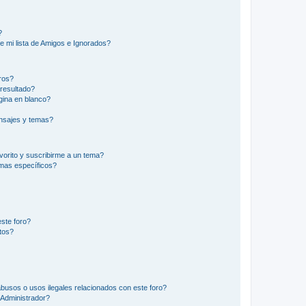
?
e mi lista de Amigos e Ignorados?
ros?
resultado?
ina en blanco?
nsajes y temas?
vorito y suscribirme a un tema?
emas específicos?
ste foro?
tos?
busos o usos ilegales relacionados con este foro?
Administrador?