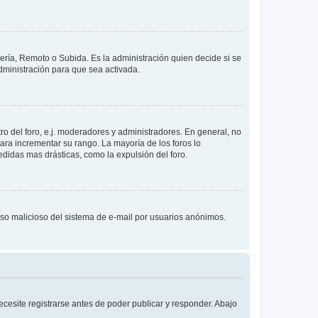
lería, Remoto o Subida. Es la administración quien decide si se
ministración para que sea activada.
o del foro, e.j. moderadores y administradores. En general, no
ara incrementar su rango. La mayoría de los foros lo
didas mas drásticas, como la expulsión del foro.
l uso malicioso del sistema de e-mail por usuarios anónimos.
cesite registrarse antes de poder publicar y responder. Abajo