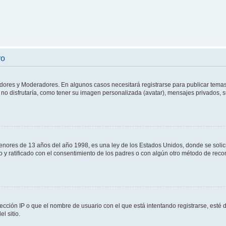
ro
adores y Moderadores. En algunos casos necesitará registrarse para publicar temas
no disfrutaría, como tener su imagen personalizada (avatar), mensajes privados, s
res de 13 años del año 1998, es una ley de los Estados Unidos, donde se solicita 
to y ratificado con el consentimiento de los padres o con algún otro método de rec
ección IP o que el nombre de usuario con el que está intentando registrarse, esté 
l sitio.