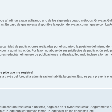
ede añadir un avatar utilizando uno de los siguientes cuatro métodos: Gravatar, Ga
s. En caso de que no este disponible la opción de avatar, comuníquese con La Ad
cantidad de publicaciones realizadas por el usuario o la posición del mismo dentr
r la administración. Por favor, no abuse de sus privilegios de publicación solo p
ores reducirán el número de publicaciones realizadas, llegando incluso a tomar me
me pide que me registre!
 a través del foro, si la administración habilita la opción. Esto es para prevenir e
publicar una respuesta a un tema, haga clic en "Enviar respuesta". Seguramente ne
mplo: Puede publicar nuevos temas, Puede votar en las encuestas, etc.