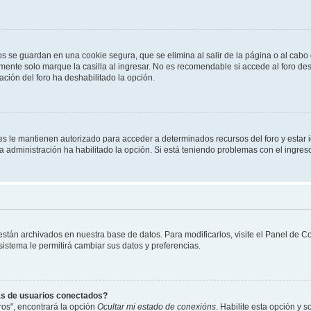
os se guardan en una cookie segura, que se elimina al salir de la página o al cab
ente solo marque la casilla al ingresar. No es recomendable si accede al foro des
tración del foro ha deshabilitado la opción.
les le mantienen autorizado para acceder a determinados recursos del foro y estar
 la administración ha habilitado la opción. Si está teniendo problemas con el ingres
 están archivados en nuestra base de datos. Para modificarlos, visite el Panel de 
 sistema le permitirá cambiar sus datos y preferencias.
as de usuarios conectados?
os", encontrará la opción
Ocultar mi estado de conexións
. Habilite esta opción y 