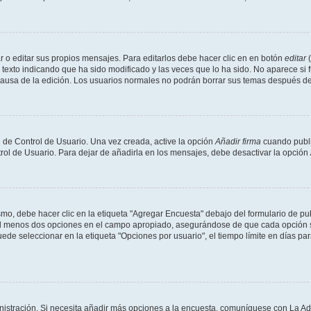
 o editar sus propios mensajes. Para editarlos debe hacer clic en en botón
editar
(
texto indicando que ha sido modificado y las veces que lo ha sido. No aparece si 
a causa de la edición. Los usuarios normales no podrán borrar sus temas después 
 de Control de Usuario. Una vez creada, active la opción
Añadir firma
cuando publi
trol de Usuario. Para dejar de añadirla en los mensajes, debe desactivar la opción
o, debe hacer clic en la etiqueta "Agregar Encuesta" debajo del formulario de publi
 al menos dos opciones en el campo apropiado, asegurándose de que cada opción se
 seleccionar en la etiqueta "Opciones por usuario", el tiempo límite en días para 
inistración. Si necesita añadir más opciones a la encuesta, comuníquese con La Ad