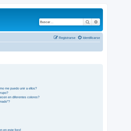
Buscar
Búsqueda avanza
Registrarse
Identificarse
mo me puedo unir a ellos?
Grupo?
ecen en diferentes colores?
inado"?
n en este foro!