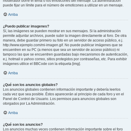
moderador borre el tema o los emoticones del mensaje. La administración
puede fijar un límite para el número de emoticones a utilizar en un mensaje.
Arriba
¿Puedo publicar imagenes?
Sí, las imágenes se pueden mostrar en sus mensajes. Si la administración
permite adjuntar archivos, puede subir la imagen directamente al foro. De otra
manera, debe guardar primero su foto en un servidor de acceso público, e.j.
http://www.ejemplo.com/mi-imagen.gif. No puede publicar imágenes que se
encuentren en su PC (a menos que sea un servidor de acceso público) ni
tampoco las que se encuentren guardadas bajo mecanismos de autenticación,
e.j. hotmail o yahoo correo, sitios protegidos por contraseñas, etc. Para exhibir
imágenes utilice el BBCode con la etiqueta [img].
Arriba
¿Qué son los anuncios globales?
Los anuncios globales contienen información importante y debería leerlos
cada vez que sea posible. Éstos aparecerán al principio de cada foro y en el
Panel de Control de Usuario. Los permisos para anuncios globales son
otorgados por La Administración.
Arriba
¿Qué son los anuncios?
Los anuncios muchas veces contienen información importante sobre el foro