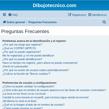
Dibujotecnico.com
FAQ
Registrarse
Identificarse
B
Índice general
Preguntas Frecuentes
u
Preguntas Frecuentes
s
c
Problemas acerca de la identificación y el registro
¿Por qué me tengo que registrar?
a
¿Qué es COPPA? (APPCO)
r
¿Por qué no puedo registrarme?
Me he registrado ¡y no me puedo identificar!
¿Por qué no puedo identificarme?
Hace un tiempo me registré, ¡pero ahora no puedo conectarme!
¡Perdí mi contraseña!
¿Por qué mi sesión de usuario expira automáticamente?
¿Cuál es la función de "Borrar cookies"?
Preferencias de usuario y configuraciones
¿Cómo se puede cambiar mi configuración?
¿Cómo evito que mi nombre de usuario aparezca en las listas de usuarios conectados?
¡La hora en los foros no es correcta!
Cambié la zona horaria en mi perfil, ¡pero la hora sigue siendo incorrecto!
¡Mi idioma no está en la lista!
¿Qué es la imagen al lado de mi nombre de usuario?
¿Cómo puedo mostrar un avatar?