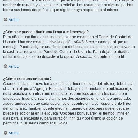
administración quién lo editó, aunque la mayoría de las veces el editor deja su
nombre de usuario y la causa de la edición. Los usuarios normales no podrán
borrar sus temas después de que alguien haya respondido al mismo.
Arriba
¿Cómo se puede añadir una firma a mi mensaje?
Para añadir una firma a sus mensajes debe crearla en el Panel de Control de
Usuario. Una vez creada, active la opción
Añadir firma
cuando publique un
mensaje. Puede asignar una firma por defecto a todos sus mensajes activando
la casilla correcta en su Panel de Control de Usuario. Para dejar de añadirla
en los mensajes, debe desactivar la opción
Añadir firma
dentro del perfil.
Arriba
¿Cómo creo una encuesta?
Cuando inicia un nuevo tema o edita el primer mensaje del mismo, debe hacer
clic en la etiqueta "Agregar Encuesta" debajo del formulario de publicación; si
no la visualiza, significa que no posee los permisos apropiados para crear
encuestas. Inserte un título y al menos dos opciones en el campo apropiado,
asegurándose de que cada opción se encuentre en la correspondiente línea
del formulario. También puede elegir el número de opciones que el usuario
puede seleccionar en la etiqueta "Opciones por usuario", el tiempo límite en
días para la encuesta (0 para duración infinita) y por último la opción de
permitir a lo usuarios cambiar su votos.
Arriba