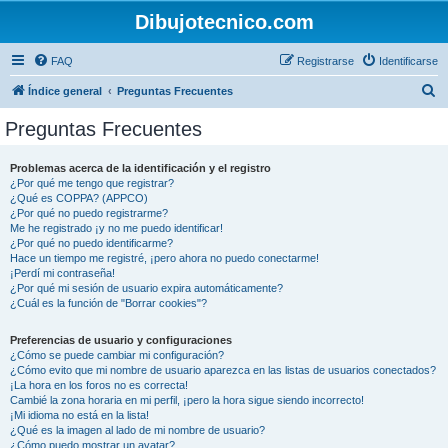
Dibujotecnico.com
FAQ
Registrarse
Identificarse
B
Índice general
Preguntas Frecuentes
u
Preguntas Frecuentes
s
c
Problemas acerca de la identificación y el registro
¿Por qué me tengo que registrar?
a
¿Qué es COPPA? (APPCO)
r
¿Por qué no puedo registrarme?
Me he registrado ¡y no me puedo identificar!
¿Por qué no puedo identificarme?
Hace un tiempo me registré, ¡pero ahora no puedo conectarme!
¡Perdí mi contraseña!
¿Por qué mi sesión de usuario expira automáticamente?
¿Cuál es la función de "Borrar cookies"?
Preferencias de usuario y configuraciones
¿Cómo se puede cambiar mi configuración?
¿Cómo evito que mi nombre de usuario aparezca en las listas de usuarios conectados?
¡La hora en los foros no es correcta!
Cambié la zona horaria en mi perfil, ¡pero la hora sigue siendo incorrecto!
¡Mi idioma no está en la lista!
¿Qué es la imagen al lado de mi nombre de usuario?
¿Cómo puedo mostrar un avatar?