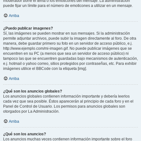
moderador borre el tema o los emoticones del mensaje. La administración
puede fijar un límite para el número de emoticones a utilizar en un mensaje.
Arriba
¿Puedo publicar imagenes?
Sí, las imágenes se pueden mostrar en sus mensajes. Si la administración
permite adjuntar archivos, puede subir la imagen directamente al foro. De otra
manera, debe guardar primero su foto en un servidor de acceso público, e.j.
http://www.ejemplo.com/mi-imagen.gif. No puede publicar imágenes que se
encuentren en su PC (a menos que sea un servidor de acceso público) ni
tampoco las que se encuentren guardadas bajo mecanismos de autenticación,
e.j. hotmail o yahoo correo, sitios protegidos por contraseñas, etc. Para exhibir
imágenes utilice el BBCode con la etiqueta [img].
Arriba
¿Qué son los anuncios globales?
Los anuncios globales contienen información importante y debería leerlos
cada vez que sea posible. Éstos aparecerán al principio de cada foro y en el
Panel de Control de Usuario. Los permisos para anuncios globales son
otorgados por La Administración.
Arriba
¿Qué son los anuncios?
Los anuncios muchas veces contienen información importante sobre el foro