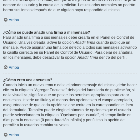
administración quién lo editó, aunque la mayoría de las veces el editor deja su
nombre de usuario y la causa de la edición. Los usuarios normales no podrán
borrar sus temas después de que alguien haya respondido al mismo.
Arriba
¿Cómo se puede añadir una firma a mi mensaje?
Para añadir una firma a sus mensajes debe crearla en el Panel de Control de
Usuario. Una vez creada, active la opción
Añadir firma
cuando publique un
mensaje. Puede asignar una firma por defecto a todos sus mensajes activando
la casilla correcta en su Panel de Control de Usuario. Para dejar de añadirla
en los mensajes, debe desactivar la opción
Añadir firma
dentro del perfil.
Arriba
¿Cómo creo una encuesta?
Cuando inicia un nuevo tema o edita el primer mensaje del mismo, debe hacer
clic en la etiqueta "Agregar Encuesta" debajo del formulario de publicación; si
no la visualiza, significa que no posee los permisos apropiados para crear
encuestas. Inserte un título y al menos dos opciones en el campo apropiado,
asegurándose de que cada opción se encuentre en la correspondiente línea
del formulario. También puede elegir el número de opciones que el usuario
puede seleccionar en la etiqueta "Opciones por usuario", el tiempo límite en
días para la encuesta (0 para duración infinita) y por último la opción de
permitir a lo usuarios cambiar su votos.
Arriba