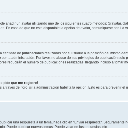
ede añadir un avatar utilizando uno de los siguientes cuatro métodos: Gravatar, Ga
s. En caso de que no este disponible la opción de avatar, comuníquese con La Ad
cantidad de publicaciones realizadas por el usuario o la posición del mismo dentr
r la administración. Por favor, no abuse de sus privilegios de publicación solo p
ores reducirán el número de publicaciones realizadas, llegando incluso a tomar me
me pide que me registre!
 a través del foro, si la administración habilita la opción. Esto es para prevenir e
publicar una respuesta a un tema, haga clic en "Enviar respuesta". Seguramente ne
mplo: Puede publicar nuevos temas, Puede votar en las encuestas, etc.