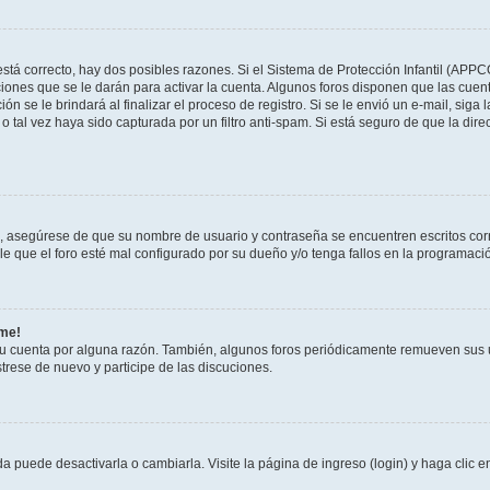
stá correcto, hay dos posibles razones. Si el Sistema de Protección Infantil (APPC
iones que se le darán para activar la cuenta. Algunos foros disponen que las cuen
ón se le brindará al finalizar el proceso de registro. Si se le envió un e-mail, siga
o tal vez haya sido capturada por un filtro anti-spam. Si está seguro de que la di
o, asegúrese de que su nombre de usuario y contraseña se encuentren escritos co
 que el foro esté mal configurado por su dueño y/o tenga fallos en la programació
rme!
su cuenta por alguna razón. También, algunos foros periódicamente remueven sus 
strese de nuevo y participe de las discuciones.
 puede desactivarla o cambiarla. Visite la página de ingreso (login) y haga clic 