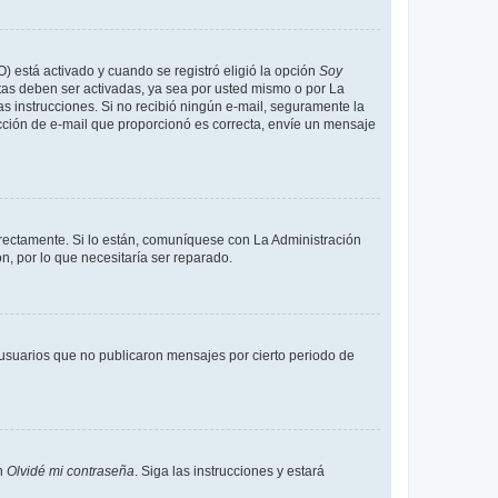
O) está activado y cuando se registró eligió la opción
Soy
tas deben ser activadas, ya sea por usted mismo o por La
 las instrucciones. Si no recibió ningún e-mail, seguramente la
rección de e-mail que proporcionó es correcta, envíe un mensaje
rrectamente. Si lo están, comuníquese con La Administración
n, por lo que necesitaría ser reparado.
usuarios que no publicaron mensajes por cierto periodo de
en
Olvidé mi contraseña
. Siga las instrucciones y estará