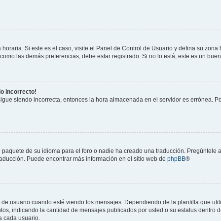
horaria. Si este es el caso, visite el Panel de Control de Usuario y defina su zona
 como las demás preferencias, debe estar registrado. Si no lo está, este es un bu
do incorrecto!
 sigue siendo incorrecta, entonces la hora almacenada en el servidor es errónea. P
 paquete de su idioma para el foro o nadie ha creado una traducción. Pregúntele a
 traducción. Puede encontrar más información en el sitio web de
phpBB
®
suario cuando esté viendo los mensajes. Dependiendo de la plantilla que utilice
ntos, indicando la cantidad de mensajes publicados por usted o su estatus dentro
a cada usuario.