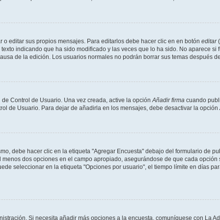
 o editar sus propios mensajes. Para editarlos debe hacer clic en en botón
editar
(
texto indicando que ha sido modificado y las veces que lo ha sido. No aparece si 
a causa de la edición. Los usuarios normales no podrán borrar sus temas después 
 de Control de Usuario. Una vez creada, active la opción
Añadir firma
cuando publi
trol de Usuario. Para dejar de añadirla en los mensajes, debe desactivar la opción
o, debe hacer clic en la etiqueta "Agregar Encuesta" debajo del formulario de publi
 al menos dos opciones en el campo apropiado, asegurándose de que cada opción se
 seleccionar en la etiqueta "Opciones por usuario", el tiempo límite en días para 
inistración. Si necesita añadir más opciones a la encuesta, comuníquese con La Ad