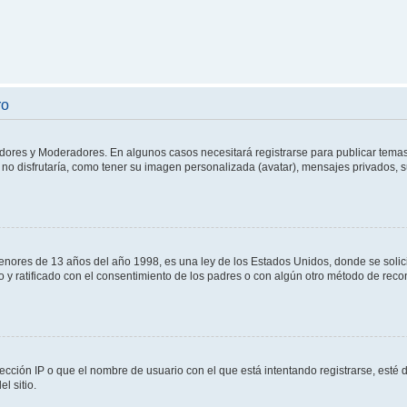
ro
adores y Moderadores. En algunos casos necesitará registrarse para publicar temas
no disfrutaría, como tener su imagen personalizada (avatar), mensajes privados, s
res de 13 años del año 1998, es una ley de los Estados Unidos, donde se solicita 
to y ratificado con el consentimiento de los padres o con algún otro método de rec
ección IP o que el nombre de usuario con el que está intentando registrarse, esté 
l sitio.