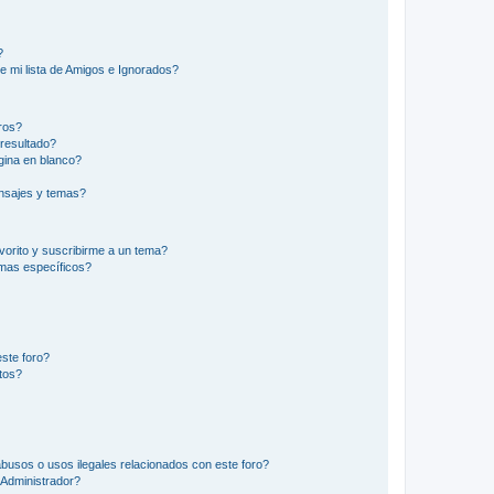
?
e mi lista de Amigos e Ignorados?
ros?
resultado?
ina en blanco?
nsajes y temas?
vorito y suscribirme a un tema?
emas específicos?
ste foro?
tos?
busos o usos ilegales relacionados con este foro?
Administrador?