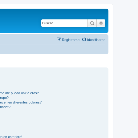
Buscar
Búsqueda avanza
Registrarse
Identificarse
mo me puedo unir a ellos?
Grupo?
ecen en diferentes colores?
inado"?
n en este foro!