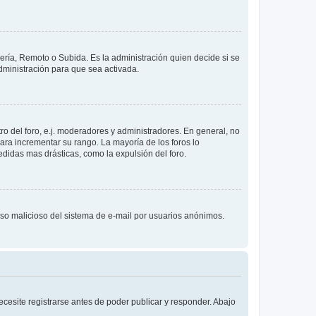
lería, Remoto o Subida. Es la administración quien decide si se
ministración para que sea activada.
o del foro, e.j. moderadores y administradores. En general, no
ara incrementar su rango. La mayoría de los foros lo
didas mas drásticas, como la expulsión del foro.
l uso malicioso del sistema de e-mail por usuarios anónimos.
cesite registrarse antes de poder publicar y responder. Abajo