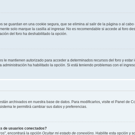
os se guardan en una cookie segura, que se elimina al salir de la página o al cab
ente solo marque la casilla al ingresar. No es recomendable si accede al foro des
tración del foro ha deshabilitado la opción.
les le mantienen autorizado para acceder a determinados recursos del foro y estar
 la administración ha habilitado la opción. Si está teniendo problemas con el ingres
 están archivados en nuestra base de datos. Para modificarlos, visite el Panel de 
 sistema le permitirá cambiar sus datos y preferencias.
as de usuarios conectados?
os", encontrará la opción
Ocultar mi estado de conexións
. Habilite esta opción y 