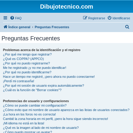
Dibujotecnico.com
FAQ
Registrarse
Identificarse
B
Índice general
Preguntas Frecuentes
u
Preguntas Frecuentes
s
c
Problemas acerca de la identificación y el registro
¿Por qué me tengo que registrar?
a
¿Qué es COPPA? (APPCO)
r
¿Por qué no puedo registrarme?
Me he registrado ¡y no me puedo identificar!
¿Por qué no puedo identificarme?
Hace un tiempo me registré, ¡pero ahora no puedo conectarme!
¡Perdí mi contraseña!
¿Por qué mi sesión de usuario expira automáticamente?
¿Cuál es la función de "Borrar cookies"?
Preferencias de usuario y configuraciones
¿Cómo se puede cambiar mi configuración?
¿Cómo evito que mi nombre de usuario aparezca en las listas de usuarios conectados?
¡La hora en los foros no es correcta!
Cambié la zona horaria en mi perfil, ¡pero la hora sigue siendo incorrecto!
¡Mi idioma no está en la lista!
¿Qué es la imagen al lado de mi nombre de usuario?
¿Cómo puedo mostrar un avatar?