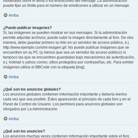
moderador borre el tema o los emoticones del mensaje. La administración
puede fijar un límite para el número de emoticones a utilizar en un mensaje.
Arriba
¿Puedo publicar imagenes?
Sí, las imágenes se pueden mostrar en sus mensajes. Si la administración
permite adjuntar archivos, puede subir la imagen directamente al foro. De otra
manera, debe guardar primero su foto en un servidor de acceso público, e.j.
http://www.ejemplo.com/mi-imagen.gif. No puede publicar imágenes que se
encuentren en su PC (a menos que sea un servidor de acceso público) ni
tampoco las que se encuentren guardadas bajo mecanismos de autenticación,
e.j. hotmail o yahoo correo, sitios protegidos por contraseñas, etc. Para exhibir
imágenes utilice el BBCode con la etiqueta [img].
Arriba
¿Qué son los anuncios globales?
Los anuncios globales contienen información importante y debería leerlos
cada vez que sea posible. Éstos aparecerán al principio de cada foro y en el
Panel de Control de Usuario. Los permisos para anuncios globales son
otorgados por La Administración.
Arriba
¿Qué son los anuncios?
Los anuncios muchas veces contienen información importante sobre el foro