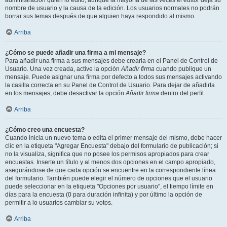
administración quién lo editó, aunque la mayoría de las veces el editor deja su
nombre de usuario y la causa de la edición. Los usuarios normales no podrán
borrar sus temas después de que alguien haya respondido al mismo.
Arriba
¿Cómo se puede añadir una firma a mi mensaje?
Para añadir una firma a sus mensajes debe crearla en el Panel de Control de
Usuario. Una vez creada, active la opción
Añadir firma
cuando publique un
mensaje. Puede asignar una firma por defecto a todos sus mensajes activando
la casilla correcta en su Panel de Control de Usuario. Para dejar de añadirla
en los mensajes, debe desactivar la opción
Añadir firma
dentro del perfil.
Arriba
¿Cómo creo una encuesta?
Cuando inicia un nuevo tema o edita el primer mensaje del mismo, debe hacer
clic en la etiqueta "Agregar Encuesta" debajo del formulario de publicación; si
no la visualiza, significa que no posee los permisos apropiados para crear
encuestas. Inserte un título y al menos dos opciones en el campo apropiado,
asegurándose de que cada opción se encuentre en la correspondiente línea
del formulario. También puede elegir el número de opciones que el usuario
puede seleccionar en la etiqueta "Opciones por usuario", el tiempo límite en
días para la encuesta (0 para duración infinita) y por último la opción de
permitir a lo usuarios cambiar su votos.
Arriba