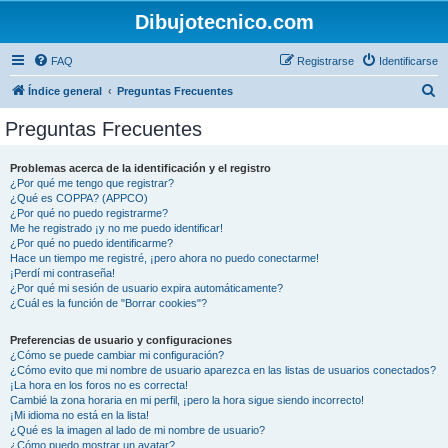
Dibujotecnico.com
FAQ
Registrarse
Identificarse
B
Índice general
Preguntas Frecuentes
u
Preguntas Frecuentes
s
c
Problemas acerca de la identificación y el registro
¿Por qué me tengo que registrar?
a
¿Qué es COPPA? (APPCO)
r
¿Por qué no puedo registrarme?
Me he registrado ¡y no me puedo identificar!
¿Por qué no puedo identificarme?
Hace un tiempo me registré, ¡pero ahora no puedo conectarme!
¡Perdí mi contraseña!
¿Por qué mi sesión de usuario expira automáticamente?
¿Cuál es la función de "Borrar cookies"?
Preferencias de usuario y configuraciones
¿Cómo se puede cambiar mi configuración?
¿Cómo evito que mi nombre de usuario aparezca en las listas de usuarios conectados?
¡La hora en los foros no es correcta!
Cambié la zona horaria en mi perfil, ¡pero la hora sigue siendo incorrecto!
¡Mi idioma no está en la lista!
¿Qué es la imagen al lado de mi nombre de usuario?
¿Cómo puedo mostrar un avatar?