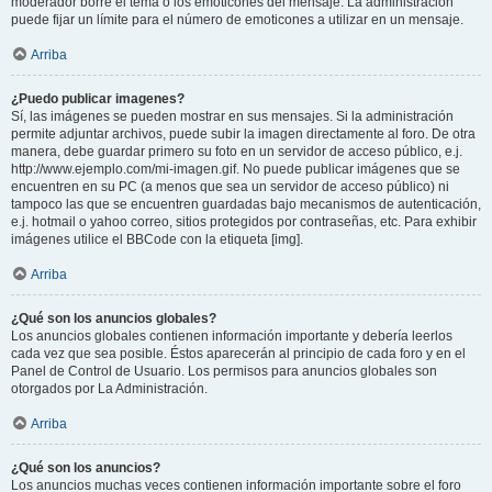
moderador borre el tema o los emoticones del mensaje. La administración
puede fijar un límite para el número de emoticones a utilizar en un mensaje.
Arriba
¿Puedo publicar imagenes?
Sí, las imágenes se pueden mostrar en sus mensajes. Si la administración
permite adjuntar archivos, puede subir la imagen directamente al foro. De otra
manera, debe guardar primero su foto en un servidor de acceso público, e.j.
http://www.ejemplo.com/mi-imagen.gif. No puede publicar imágenes que se
encuentren en su PC (a menos que sea un servidor de acceso público) ni
tampoco las que se encuentren guardadas bajo mecanismos de autenticación,
e.j. hotmail o yahoo correo, sitios protegidos por contraseñas, etc. Para exhibir
imágenes utilice el BBCode con la etiqueta [img].
Arriba
¿Qué son los anuncios globales?
Los anuncios globales contienen información importante y debería leerlos
cada vez que sea posible. Éstos aparecerán al principio de cada foro y en el
Panel de Control de Usuario. Los permisos para anuncios globales son
otorgados por La Administración.
Arriba
¿Qué son los anuncios?
Los anuncios muchas veces contienen información importante sobre el foro