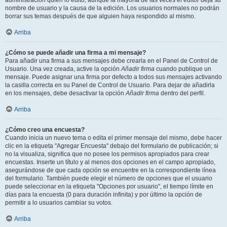
administración quién lo editó, aunque la mayoría de las veces el editor deja su
nombre de usuario y la causa de la edición. Los usuarios normales no podrán
borrar sus temas después de que alguien haya respondido al mismo.
Arriba
¿Cómo se puede añadir una firma a mi mensaje?
Para añadir una firma a sus mensajes debe crearla en el Panel de Control de
Usuario. Una vez creada, active la opción
Añadir firma
cuando publique un
mensaje. Puede asignar una firma por defecto a todos sus mensajes activando
la casilla correcta en su Panel de Control de Usuario. Para dejar de añadirla
en los mensajes, debe desactivar la opción
Añadir firma
dentro del perfil.
Arriba
¿Cómo creo una encuesta?
Cuando inicia un nuevo tema o edita el primer mensaje del mismo, debe hacer
clic en la etiqueta "Agregar Encuesta" debajo del formulario de publicación; si
no la visualiza, significa que no posee los permisos apropiados para crear
encuestas. Inserte un título y al menos dos opciones en el campo apropiado,
asegurándose de que cada opción se encuentre en la correspondiente línea
del formulario. También puede elegir el número de opciones que el usuario
puede seleccionar en la etiqueta "Opciones por usuario", el tiempo límite en
días para la encuesta (0 para duración infinita) y por último la opción de
permitir a lo usuarios cambiar su votos.
Arriba