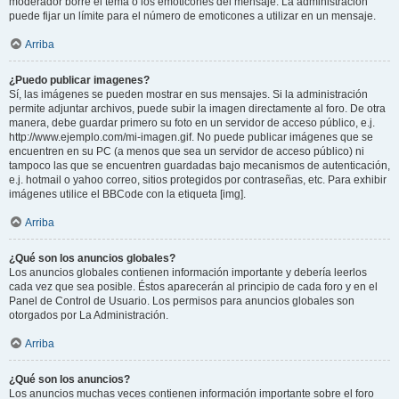
moderador borre el tema o los emoticones del mensaje. La administración
puede fijar un límite para el número de emoticones a utilizar en un mensaje.
Arriba
¿Puedo publicar imagenes?
Sí, las imágenes se pueden mostrar en sus mensajes. Si la administración
permite adjuntar archivos, puede subir la imagen directamente al foro. De otra
manera, debe guardar primero su foto en un servidor de acceso público, e.j.
http://www.ejemplo.com/mi-imagen.gif. No puede publicar imágenes que se
encuentren en su PC (a menos que sea un servidor de acceso público) ni
tampoco las que se encuentren guardadas bajo mecanismos de autenticación,
e.j. hotmail o yahoo correo, sitios protegidos por contraseñas, etc. Para exhibir
imágenes utilice el BBCode con la etiqueta [img].
Arriba
¿Qué son los anuncios globales?
Los anuncios globales contienen información importante y debería leerlos
cada vez que sea posible. Éstos aparecerán al principio de cada foro y en el
Panel de Control de Usuario. Los permisos para anuncios globales son
otorgados por La Administración.
Arriba
¿Qué son los anuncios?
Los anuncios muchas veces contienen información importante sobre el foro