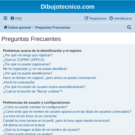
Dibujotecnico.com
FAQ
Registrarse
Identificarse
B
Índice general
Preguntas Frecuentes
u
Preguntas Frecuentes
s
c
Problemas acerca de la identificación y el registro
¿Por qué me tengo que registrar?
a
¿Qué es COPPA? (APPCO)
r
¿Por qué no puedo registrarme?
Me he registrado ¡y no me puedo identificar!
¿Por qué no puedo identificarme?
Hace un tiempo me registré, ¡pero ahora no puedo conectarme!
¡Perdí mi contraseña!
¿Por qué mi sesión de usuario expira automáticamente?
¿Cuál es la función de "Borrar cookies"?
Preferencias de usuario y configuraciones
¿Cómo se puede cambiar mi configuración?
¿Cómo evito que mi nombre de usuario aparezca en las listas de usuarios conectados?
¡La hora en los foros no es correcta!
Cambié la zona horaria en mi perfil, ¡pero la hora sigue siendo incorrecto!
¡Mi idioma no está en la lista!
¿Qué es la imagen al lado de mi nombre de usuario?
¿Cómo puedo mostrar un avatar?