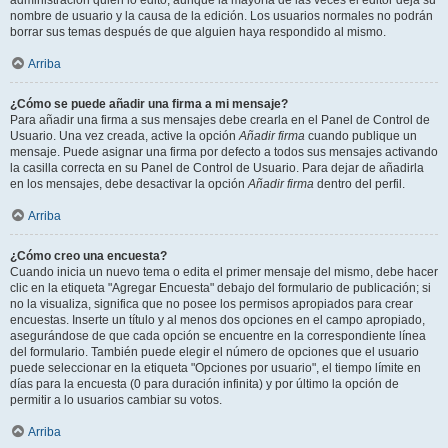
administración quién lo editó, aunque la mayoría de las veces el editor deja su
nombre de usuario y la causa de la edición. Los usuarios normales no podrán
borrar sus temas después de que alguien haya respondido al mismo.
Arriba
¿Cómo se puede añadir una firma a mi mensaje?
Para añadir una firma a sus mensajes debe crearla en el Panel de Control de
Usuario. Una vez creada, active la opción
Añadir firma
cuando publique un
mensaje. Puede asignar una firma por defecto a todos sus mensajes activando
la casilla correcta en su Panel de Control de Usuario. Para dejar de añadirla
en los mensajes, debe desactivar la opción
Añadir firma
dentro del perfil.
Arriba
¿Cómo creo una encuesta?
Cuando inicia un nuevo tema o edita el primer mensaje del mismo, debe hacer
clic en la etiqueta "Agregar Encuesta" debajo del formulario de publicación; si
no la visualiza, significa que no posee los permisos apropiados para crear
encuestas. Inserte un título y al menos dos opciones en el campo apropiado,
asegurándose de que cada opción se encuentre en la correspondiente línea
del formulario. También puede elegir el número de opciones que el usuario
puede seleccionar en la etiqueta "Opciones por usuario", el tiempo límite en
días para la encuesta (0 para duración infinita) y por último la opción de
permitir a lo usuarios cambiar su votos.
Arriba