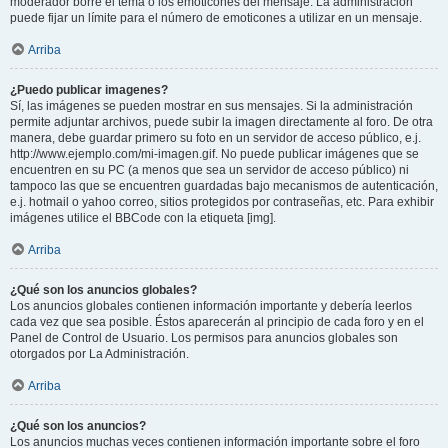
moderador borre el tema o los emoticones del mensaje. La administración
puede fijar un límite para el número de emoticones a utilizar en un mensaje.
Arriba
¿Puedo publicar imagenes?
Sí, las imágenes se pueden mostrar en sus mensajes. Si la administración
permite adjuntar archivos, puede subir la imagen directamente al foro. De otra
manera, debe guardar primero su foto en un servidor de acceso público, e.j.
http://www.ejemplo.com/mi-imagen.gif. No puede publicar imágenes que se
encuentren en su PC (a menos que sea un servidor de acceso público) ni
tampoco las que se encuentren guardadas bajo mecanismos de autenticación,
e.j. hotmail o yahoo correo, sitios protegidos por contraseñas, etc. Para exhibir
imágenes utilice el BBCode con la etiqueta [img].
Arriba
¿Qué son los anuncios globales?
Los anuncios globales contienen información importante y debería leerlos
cada vez que sea posible. Éstos aparecerán al principio de cada foro y en el
Panel de Control de Usuario. Los permisos para anuncios globales son
otorgados por La Administración.
Arriba
¿Qué son los anuncios?
Los anuncios muchas veces contienen información importante sobre el foro