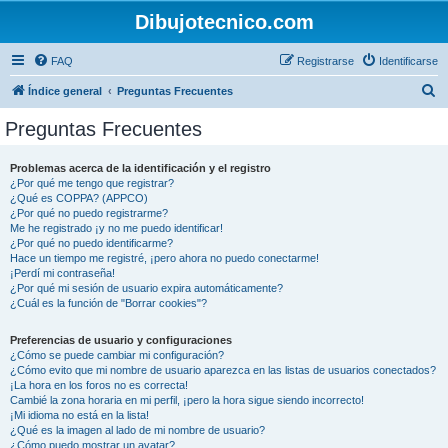
Dibujotecnico.com
FAQ
Registrarse
Identificarse
B
Índice general
Preguntas Frecuentes
u
Preguntas Frecuentes
s
c
Problemas acerca de la identificación y el registro
¿Por qué me tengo que registrar?
a
¿Qué es COPPA? (APPCO)
r
¿Por qué no puedo registrarme?
Me he registrado ¡y no me puedo identificar!
¿Por qué no puedo identificarme?
Hace un tiempo me registré, ¡pero ahora no puedo conectarme!
¡Perdí mi contraseña!
¿Por qué mi sesión de usuario expira automáticamente?
¿Cuál es la función de "Borrar cookies"?
Preferencias de usuario y configuraciones
¿Cómo se puede cambiar mi configuración?
¿Cómo evito que mi nombre de usuario aparezca en las listas de usuarios conectados?
¡La hora en los foros no es correcta!
Cambié la zona horaria en mi perfil, ¡pero la hora sigue siendo incorrecto!
¡Mi idioma no está en la lista!
¿Qué es la imagen al lado de mi nombre de usuario?
¿Cómo puedo mostrar un avatar?