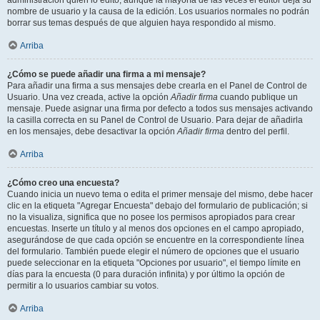
administración quién lo editó, aunque la mayoría de las veces el editor deja su
nombre de usuario y la causa de la edición. Los usuarios normales no podrán
borrar sus temas después de que alguien haya respondido al mismo.
Arriba
¿Cómo se puede añadir una firma a mi mensaje?
Para añadir una firma a sus mensajes debe crearla en el Panel de Control de
Usuario. Una vez creada, active la opción
Añadir firma
cuando publique un
mensaje. Puede asignar una firma por defecto a todos sus mensajes activando
la casilla correcta en su Panel de Control de Usuario. Para dejar de añadirla
en los mensajes, debe desactivar la opción
Añadir firma
dentro del perfil.
Arriba
¿Cómo creo una encuesta?
Cuando inicia un nuevo tema o edita el primer mensaje del mismo, debe hacer
clic en la etiqueta "Agregar Encuesta" debajo del formulario de publicación; si
no la visualiza, significa que no posee los permisos apropiados para crear
encuestas. Inserte un título y al menos dos opciones en el campo apropiado,
asegurándose de que cada opción se encuentre en la correspondiente línea
del formulario. También puede elegir el número de opciones que el usuario
puede seleccionar en la etiqueta "Opciones por usuario", el tiempo límite en
días para la encuesta (0 para duración infinita) y por último la opción de
permitir a lo usuarios cambiar su votos.
Arriba