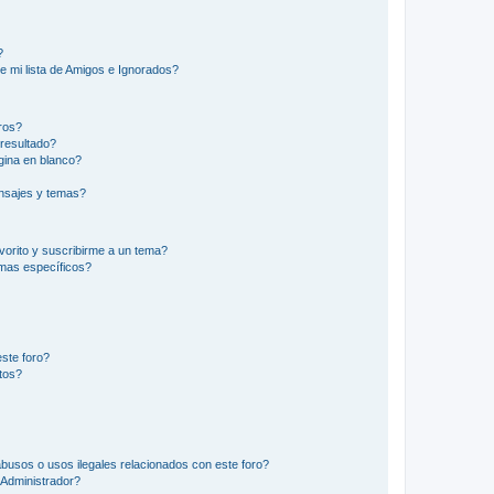
?
e mi lista de Amigos e Ignorados?
ros?
resultado?
ina en blanco?
nsajes y temas?
vorito y suscribirme a un tema?
emas específicos?
ste foro?
tos?
busos o usos ilegales relacionados con este foro?
Administrador?