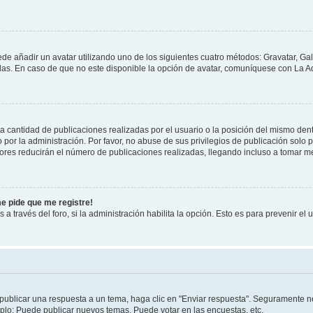
ede añadir un avatar utilizando uno de los siguientes cuatro métodos: Gravatar, Ga
s. En caso de que no este disponible la opción de avatar, comuníquese con La Ad
cantidad de publicaciones realizadas por el usuario o la posición del mismo dentr
r la administración. Por favor, no abuse de sus privilegios de publicación solo p
ores reducirán el número de publicaciones realizadas, llegando incluso a tomar me
me pide que me registre!
 a través del foro, si la administración habilita la opción. Esto es para prevenir e
publicar una respuesta a un tema, haga clic en "Enviar respuesta". Seguramente ne
mplo: Puede publicar nuevos temas, Puede votar en las encuestas, etc.