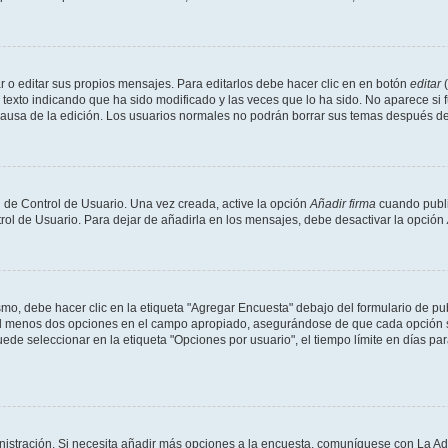
 o editar sus propios mensajes. Para editarlos debe hacer clic en en botón
editar
(
texto indicando que ha sido modificado y las veces que lo ha sido. No aparece si 
a causa de la edición. Los usuarios normales no podrán borrar sus temas después 
 de Control de Usuario. Una vez creada, active la opción
Añadir firma
cuando publi
trol de Usuario. Para dejar de añadirla en los mensajes, debe desactivar la opción
o, debe hacer clic en la etiqueta "Agregar Encuesta" debajo del formulario de publi
 al menos dos opciones en el campo apropiado, asegurándose de que cada opción se
 seleccionar en la etiqueta "Opciones por usuario", el tiempo límite en días para 
inistración. Si necesita añadir más opciones a la encuesta, comuníquese con La Ad