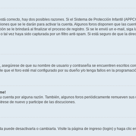
stá correcto, hay dos posibles razones. Si el Sistema de Protección Infantil (APPC
iones que se le darán para activar la cuenta. Algunos foros disponen que las cuen
ón se le brindará al finalizar el proceso de registro. Si se le envió un e-mail, siga
o tal vez haya sido capturada por un filtro anti-spam. Si está seguro de que la di
o, asegúrese de que su nombre de usuario y contraseña se encuentren escritos co
 que el foro esté mal configurado por su dueño y/o tenga fallos en la programació
rme!
su cuenta por alguna razón. También, algunos foros periódicamente remueven sus 
strese de nuevo y participe de las discuciones.
 puede desactivarla o cambiarla. Visite la página de ingreso (login) y haga clic 