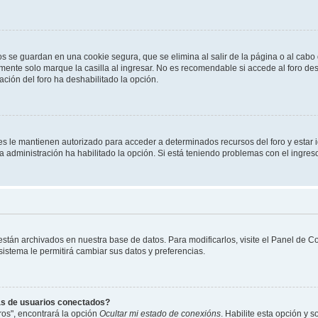
os se guardan en una cookie segura, que se elimina al salir de la página o al cab
ente solo marque la casilla al ingresar. No es recomendable si accede al foro des
tración del foro ha deshabilitado la opción.
les le mantienen autorizado para acceder a determinados recursos del foro y estar
 la administración ha habilitado la opción. Si está teniendo problemas con el ingres
 están archivados en nuestra base de datos. Para modificarlos, visite el Panel de 
 sistema le permitirá cambiar sus datos y preferencias.
as de usuarios conectados?
os", encontrará la opción
Ocultar mi estado de conexións
. Habilite esta opción y 