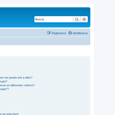
Buscar
Búsqueda avanza
Registrarse
Identificarse
mo me puedo unir a ellos?
Grupo?
ecen en diferentes colores?
inado"?
n en este foro!