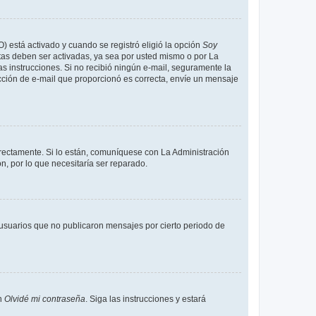
O) está activado y cuando se registró eligió la opción
Soy
tas deben ser activadas, ya sea por usted mismo o por La
 las instrucciones. Si no recibió ningún e-mail, seguramente la
rección de e-mail que proporcionó es correcta, envíe un mensaje
rrectamente. Si lo están, comuníquese con La Administración
n, por lo que necesitaría ser reparado.
usuarios que no publicaron mensajes por cierto periodo de
en
Olvidé mi contraseña
. Siga las instrucciones y estará