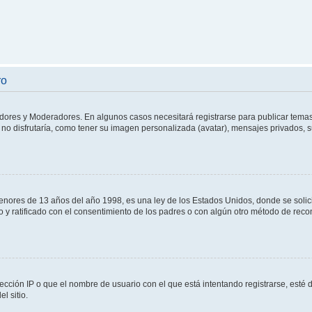
ro
adores y Moderadores. En algunos casos necesitará registrarse para publicar temas
no disfrutaría, como tener su imagen personalizada (avatar), mensajes privados, s
res de 13 años del año 1998, es una ley de los Estados Unidos, donde se solicita 
to y ratificado con el consentimiento de los padres o con algún otro método de rec
ección IP o que el nombre de usuario con el que está intentando registrarse, esté 
l sitio.