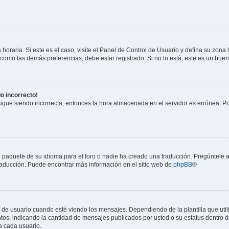
horaria. Si este es el caso, visite el Panel de Control de Usuario y defina su zona
 como las demás preferencias, debe estar registrado. Si no lo está, este es un bu
do incorrecto!
 sigue siendo incorrecta, entonces la hora almacenada en el servidor es errónea. P
 paquete de su idioma para el foro o nadie ha creado una traducción. Pregúntele a
 traducción. Puede encontrar más información en el sitio web de
phpBB
®
suario cuando esté viendo los mensajes. Dependiendo de la plantilla que utilice
ntos, indicando la cantidad de mensajes publicados por usted o su estatus dentro
a cada usuario.