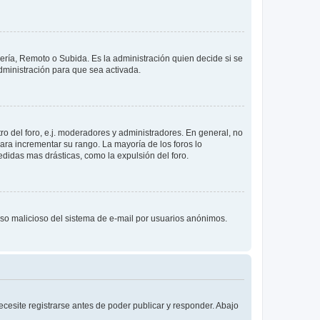
lería, Remoto o Subida. Es la administración quien decide si se
ministración para que sea activada.
o del foro, e.j. moderadores y administradores. En general, no
ara incrementar su rango. La mayoría de los foros lo
didas mas drásticas, como la expulsión del foro.
l uso malicioso del sistema de e-mail por usuarios anónimos.
cesite registrarse antes de poder publicar y responder. Abajo