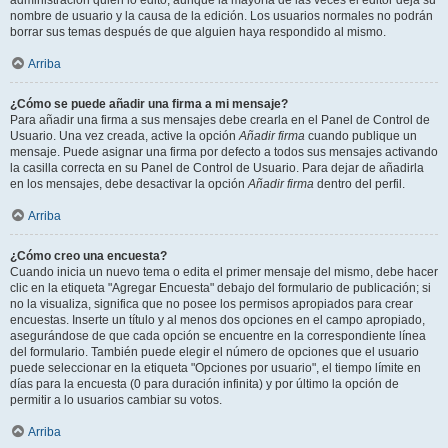
administración quién lo editó, aunque la mayoría de las veces el editor deja su
nombre de usuario y la causa de la edición. Los usuarios normales no podrán
borrar sus temas después de que alguien haya respondido al mismo.
Arriba
¿Cómo se puede añadir una firma a mi mensaje?
Para añadir una firma a sus mensajes debe crearla en el Panel de Control de
Usuario. Una vez creada, active la opción
Añadir firma
cuando publique un
mensaje. Puede asignar una firma por defecto a todos sus mensajes activando
la casilla correcta en su Panel de Control de Usuario. Para dejar de añadirla
en los mensajes, debe desactivar la opción
Añadir firma
dentro del perfil.
Arriba
¿Cómo creo una encuesta?
Cuando inicia un nuevo tema o edita el primer mensaje del mismo, debe hacer
clic en la etiqueta "Agregar Encuesta" debajo del formulario de publicación; si
no la visualiza, significa que no posee los permisos apropiados para crear
encuestas. Inserte un título y al menos dos opciones en el campo apropiado,
asegurándose de que cada opción se encuentre en la correspondiente línea
del formulario. También puede elegir el número de opciones que el usuario
puede seleccionar en la etiqueta "Opciones por usuario", el tiempo límite en
días para la encuesta (0 para duración infinita) y por último la opción de
permitir a lo usuarios cambiar su votos.
Arriba