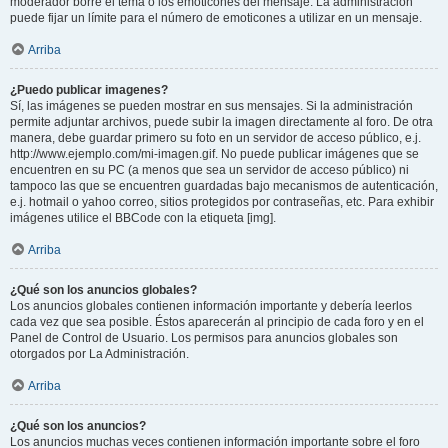
moderador borre el tema o los emoticones del mensaje. La administración
puede fijar un límite para el número de emoticones a utilizar en un mensaje.
Arriba
¿Puedo publicar imagenes?
Sí, las imágenes se pueden mostrar en sus mensajes. Si la administración
permite adjuntar archivos, puede subir la imagen directamente al foro. De otra
manera, debe guardar primero su foto en un servidor de acceso público, e.j.
http://www.ejemplo.com/mi-imagen.gif. No puede publicar imágenes que se
encuentren en su PC (a menos que sea un servidor de acceso público) ni
tampoco las que se encuentren guardadas bajo mecanismos de autenticación,
e.j. hotmail o yahoo correo, sitios protegidos por contraseñas, etc. Para exhibir
imágenes utilice el BBCode con la etiqueta [img].
Arriba
¿Qué son los anuncios globales?
Los anuncios globales contienen información importante y debería leerlos
cada vez que sea posible. Éstos aparecerán al principio de cada foro y en el
Panel de Control de Usuario. Los permisos para anuncios globales son
otorgados por La Administración.
Arriba
¿Qué son los anuncios?
Los anuncios muchas veces contienen información importante sobre el foro