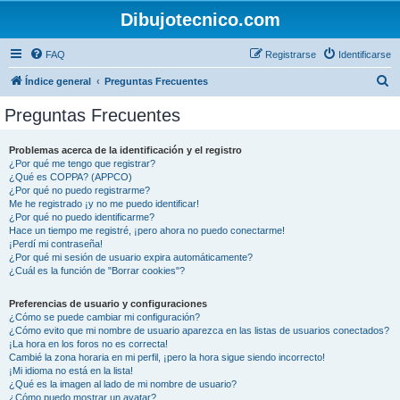
Dibujotecnico.com
FAQ
Registrarse
Identificarse
B
Índice general
Preguntas Frecuentes
u
Preguntas Frecuentes
s
c
Problemas acerca de la identificación y el registro
¿Por qué me tengo que registrar?
a
¿Qué es COPPA? (APPCO)
r
¿Por qué no puedo registrarme?
Me he registrado ¡y no me puedo identificar!
¿Por qué no puedo identificarme?
Hace un tiempo me registré, ¡pero ahora no puedo conectarme!
¡Perdí mi contraseña!
¿Por qué mi sesión de usuario expira automáticamente?
¿Cuál es la función de "Borrar cookies"?
Preferencias de usuario y configuraciones
¿Cómo se puede cambiar mi configuración?
¿Cómo evito que mi nombre de usuario aparezca en las listas de usuarios conectados?
¡La hora en los foros no es correcta!
Cambié la zona horaria en mi perfil, ¡pero la hora sigue siendo incorrecto!
¡Mi idioma no está en la lista!
¿Qué es la imagen al lado de mi nombre de usuario?
¿Cómo puedo mostrar un avatar?