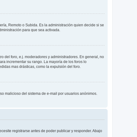
lería, Remoto o Subida. Es la administración quien decide si se
ministración para que sea activada.
o del foro, e.j. moderadores y administradores. En general, no
ara incrementar su rango. La mayoría de los foros lo
didas mas drásticas, como la expulsión del foro.
l uso malicioso del sistema de e-mail por usuarios anónimos.
cesite registrarse antes de poder publicar y responder. Abajo