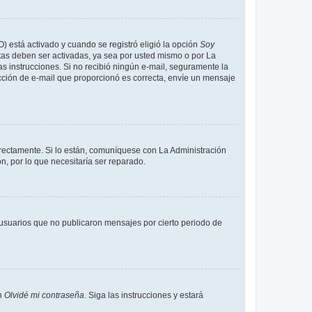
O) está activado y cuando se registró eligió la opción
Soy
tas deben ser activadas, ya sea por usted mismo o por La
 las instrucciones. Si no recibió ningún e-mail, seguramente la
rección de e-mail que proporcionó es correcta, envíe un mensaje
rrectamente. Si lo están, comuníquese con La Administración
n, por lo que necesitaría ser reparado.
usuarios que no publicaron mensajes por cierto periodo de
en
Olvidé mi contraseña
. Siga las instrucciones y estará