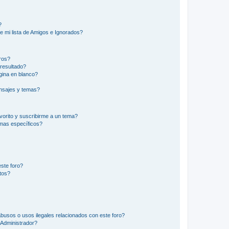
?
e mi lista de Amigos e Ignorados?
ros?
resultado?
ina en blanco?
nsajes y temas?
vorito y suscribirme a un tema?
emas específicos?
ste foro?
tos?
busos o usos ilegales relacionados con este foro?
Administrador?