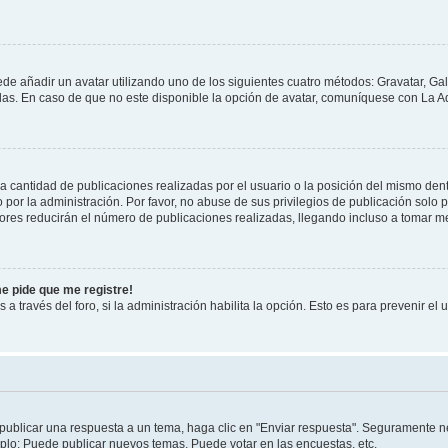
ede añadir un avatar utilizando uno de los siguientes cuatro métodos: Gravatar, Ga
s. En caso de que no este disponible la opción de avatar, comuníquese con La Ad
cantidad de publicaciones realizadas por el usuario o la posición del mismo dentr
r la administración. Por favor, no abuse de sus privilegios de publicación solo p
ores reducirán el número de publicaciones realizadas, llegando incluso a tomar me
me pide que me registre!
 a través del foro, si la administración habilita la opción. Esto es para prevenir e
publicar una respuesta a un tema, haga clic en "Enviar respuesta". Seguramente ne
mplo: Puede publicar nuevos temas, Puede votar en las encuestas, etc.