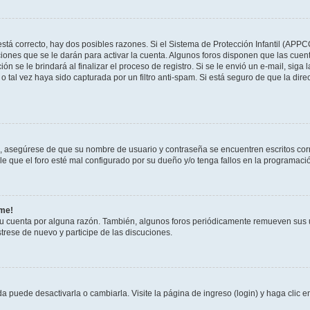
stá correcto, hay dos posibles razones. Si el Sistema de Protección Infantil (APPC
iones que se le darán para activar la cuenta. Algunos foros disponen que las cuen
ón se le brindará al finalizar el proceso de registro. Si se le envió un e-mail, siga
o tal vez haya sido capturada por un filtro anti-spam. Si está seguro de que la di
o, asegúrese de que su nombre de usuario y contraseña se encuentren escritos co
 que el foro esté mal configurado por su dueño y/o tenga fallos en la programació
rme!
su cuenta por alguna razón. También, algunos foros periódicamente remueven sus 
strese de nuevo y participe de las discuciones.
 puede desactivarla o cambiarla. Visite la página de ingreso (login) y haga clic 