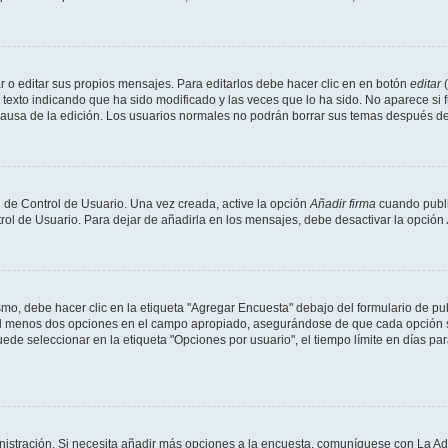
 o editar sus propios mensajes. Para editarlos debe hacer clic en en botón
editar
(
texto indicando que ha sido modificado y las veces que lo ha sido. No aparece si 
a causa de la edición. Los usuarios normales no podrán borrar sus temas después 
 de Control de Usuario. Una vez creada, active la opción
Añadir firma
cuando publi
trol de Usuario. Para dejar de añadirla en los mensajes, debe desactivar la opción
o, debe hacer clic en la etiqueta "Agregar Encuesta" debajo del formulario de publi
 al menos dos opciones en el campo apropiado, asegurándose de que cada opción se
 seleccionar en la etiqueta "Opciones por usuario", el tiempo límite en días para 
inistración. Si necesita añadir más opciones a la encuesta, comuníquese con La Ad