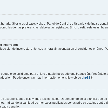
horaria. Si este es el caso, visite el Panel de Control de Usuario y defina su zona
 como las demás preferencias, debe estar registrado. Si no lo está, este es un bu
do incorrecto!
 sigue siendo incorrecta, entonces la hora almacenada en el servidor es errónea. P
 paquete de su idioma para el foro o nadie ha creado una traducción. Pregúntele a
 traducción. Puede encontrar más información en el sitio web de
phpBB
®
suario cuando esté viendo los mensajes. Dependiendo de la plantilla que utilice
ntos, indicando la cantidad de mensajes publicados por usted o su estatus dentro
a cada usuario.