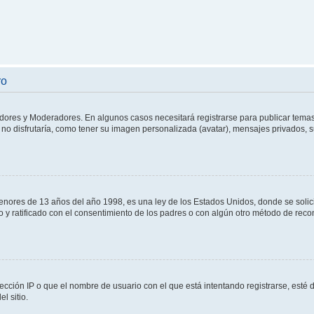
ro
adores y Moderadores. En algunos casos necesitará registrarse para publicar temas
no disfrutaría, como tener su imagen personalizada (avatar), mensajes privados, s
res de 13 años del año 1998, es una ley de los Estados Unidos, donde se solicita 
to y ratificado con el consentimiento de los padres o con algún otro método de rec
ección IP o que el nombre de usuario con el que está intentando registrarse, esté 
l sitio.