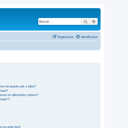
Buscar
Búsqueda avanza
Registrarse
Identificarse
mo me puedo unir a ellos?
Grupo?
ecen en diferentes colores?
inado"?
n en este foro!