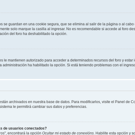
os se guardan en una cookie segura, que se elimina al salir de la página o al cab
ente solo marque la casilla al ingresar. No es recomendable si accede al foro des
tración del foro ha deshabilitado la opción.
les le mantienen autorizado para acceder a determinados recursos del foro y estar
 la administración ha habilitado la opción. Si está teniendo problemas con el ingres
 están archivados en nuestra base de datos. Para modificarlos, visite el Panel de 
 sistema le permitirá cambiar sus datos y preferencias.
as de usuarios conectados?
os", encontrará la opción
Ocultar mi estado de conexións
. Habilite esta opción y 