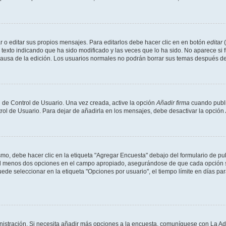
 o editar sus propios mensajes. Para editarlos debe hacer clic en en botón
editar
(
texto indicando que ha sido modificado y las veces que lo ha sido. No aparece si 
a causa de la edición. Los usuarios normales no podrán borrar sus temas después 
 de Control de Usuario. Una vez creada, active la opción
Añadir firma
cuando publi
trol de Usuario. Para dejar de añadirla en los mensajes, debe desactivar la opción
o, debe hacer clic en la etiqueta "Agregar Encuesta" debajo del formulario de publi
 al menos dos opciones en el campo apropiado, asegurándose de que cada opción se
 seleccionar en la etiqueta "Opciones por usuario", el tiempo límite en días para 
inistración. Si necesita añadir más opciones a la encuesta, comuníquese con La Ad