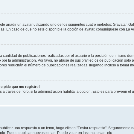
ede añadir un avatar utilizando uno de los siguientes cuatro métodos: Gravatar, Ga
s. En caso de que no este disponible la opción de avatar, comuníquese con La Ad
cantidad de publicaciones realizadas por el usuario o la posición del mismo dentr
r la administración. Por favor, no abuse de sus privilegios de publicación solo p
ores reducirán el número de publicaciones realizadas, llegando incluso a tomar me
me pide que me registre!
 a través del foro, si la administración habilita la opción. Esto es para prevenir e
publicar una respuesta a un tema, haga clic en "Enviar respuesta". Seguramente ne
mplo: Puede publicar nuevos temas, Puede votar en las encuestas, etc.