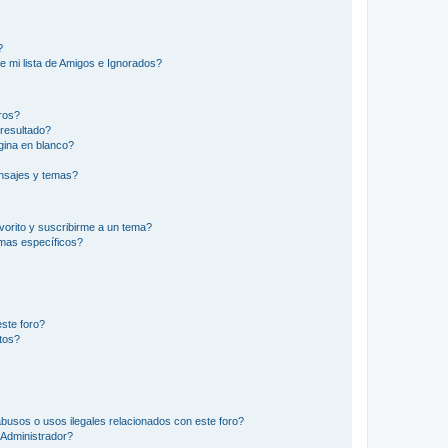
?
e mi lista de Amigos e Ignorados?
ros?
resultado?
ina en blanco?
nsajes y temas?
vorito y suscribirme a un tema?
emas específicos?
ste foro?
tos?
busos o usos ilegales relacionados con este foro?
Administrador?