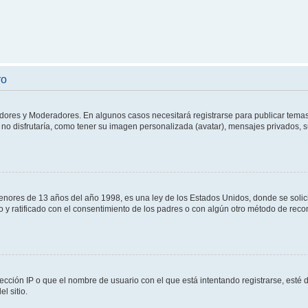
ro
adores y Moderadores. En algunos casos necesitará registrarse para publicar temas
no disfrutaría, como tener su imagen personalizada (avatar), mensajes privados, s
res de 13 años del año 1998, es una ley de los Estados Unidos, donde se solicita 
to y ratificado con el consentimiento de los padres o con algún otro método de rec
ección IP o que el nombre de usuario con el que está intentando registrarse, esté 
l sitio.