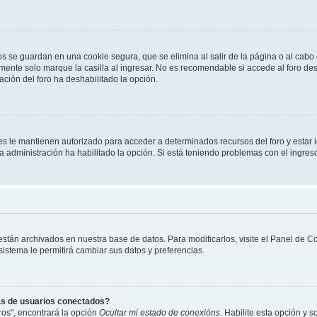
os se guardan en una cookie segura, que se elimina al salir de la página o al cab
ente solo marque la casilla al ingresar. No es recomendable si accede al foro des
tración del foro ha deshabilitado la opción.
les le mantienen autorizado para acceder a determinados recursos del foro y estar
 la administración ha habilitado la opción. Si está teniendo problemas con el ingres
 están archivados en nuestra base de datos. Para modificarlos, visite el Panel de 
 sistema le permitirá cambiar sus datos y preferencias.
as de usuarios conectados?
os", encontrará la opción
Ocultar mi estado de conexións
. Habilite esta opción y 