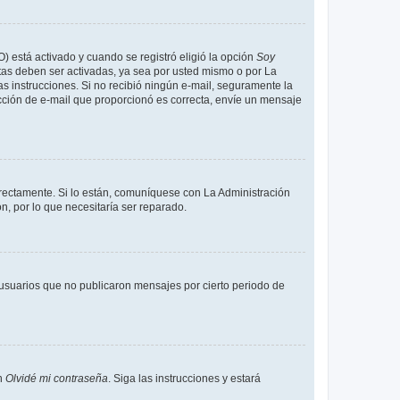
O) está activado y cuando se registró eligió la opción
Soy
tas deben ser activadas, ya sea por usted mismo o por La
 las instrucciones. Si no recibió ningún e-mail, seguramente la
rección de e-mail que proporcionó es correcta, envíe un mensaje
rrectamente. Si lo están, comuníquese con La Administración
n, por lo que necesitaría ser reparado.
usuarios que no publicaron mensajes por cierto periodo de
en
Olvidé mi contraseña
. Siga las instrucciones y estará