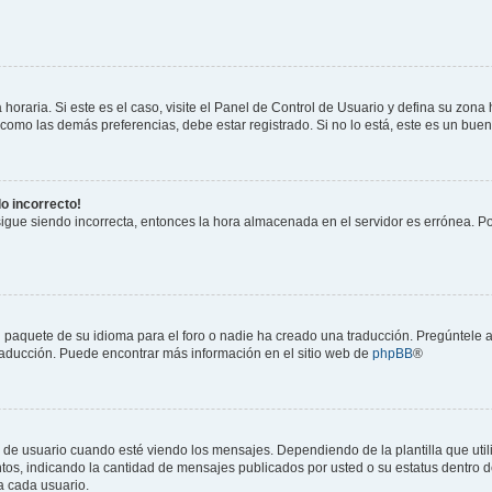
horaria. Si este es el caso, visite el Panel de Control de Usuario y defina su zona
 como las demás preferencias, debe estar registrado. Si no lo está, este es un bu
do incorrecto!
 sigue siendo incorrecta, entonces la hora almacenada en el servidor es errónea. P
 paquete de su idioma para el foro o nadie ha creado una traducción. Pregúntele a
 traducción. Puede encontrar más información en el sitio web de
phpBB
®
suario cuando esté viendo los mensajes. Dependiendo de la plantilla que utilice
ntos, indicando la cantidad de mensajes publicados por usted o su estatus dentro
a cada usuario.