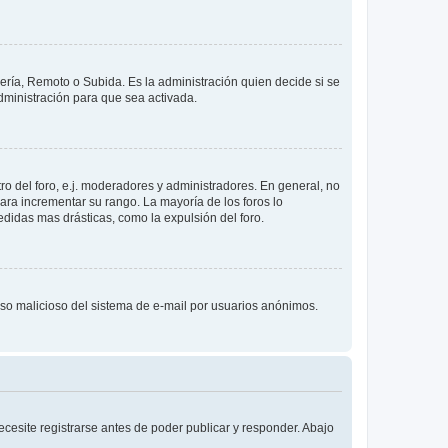
lería, Remoto o Subida. Es la administración quien decide si se
ministración para que sea activada.
o del foro, e.j. moderadores y administradores. En general, no
ara incrementar su rango. La mayoría de los foros lo
didas mas drásticas, como la expulsión del foro.
l uso malicioso del sistema de e-mail por usuarios anónimos.
cesite registrarse antes de poder publicar y responder. Abajo