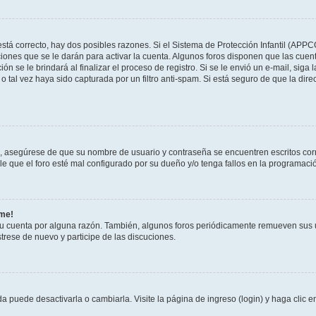
stá correcto, hay dos posibles razones. Si el Sistema de Protección Infantil (APPC
iones que se le darán para activar la cuenta. Algunos foros disponen que las cuen
ón se le brindará al finalizar el proceso de registro. Si se le envió un e-mail, siga
o tal vez haya sido capturada por un filtro anti-spam. Si está seguro de que la di
o, asegúrese de que su nombre de usuario y contraseña se encuentren escritos co
 que el foro esté mal configurado por su dueño y/o tenga fallos en la programació
rme!
su cuenta por alguna razón. También, algunos foros periódicamente remueven sus 
strese de nuevo y participe de las discuciones.
 puede desactivarla o cambiarla. Visite la página de ingreso (login) y haga clic 