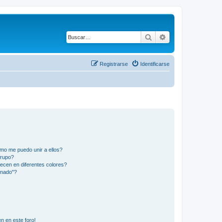
Buscar
Búsqueda avanza
Registrarse
Identificarse
mo me puedo unir a ellos?
Grupo?
ecen en diferentes colores?
inado"?
n en este foro!