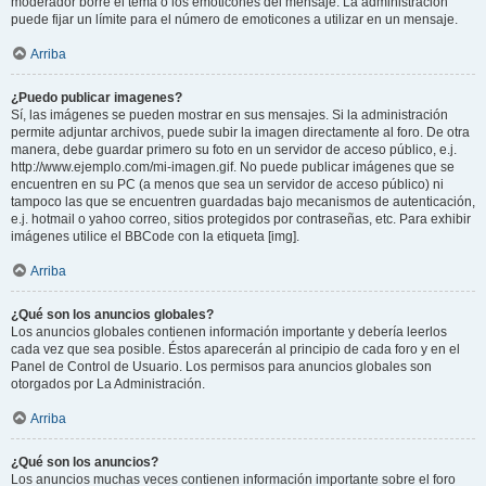
moderador borre el tema o los emoticones del mensaje. La administración
puede fijar un límite para el número de emoticones a utilizar en un mensaje.
Arriba
¿Puedo publicar imagenes?
Sí, las imágenes se pueden mostrar en sus mensajes. Si la administración
permite adjuntar archivos, puede subir la imagen directamente al foro. De otra
manera, debe guardar primero su foto en un servidor de acceso público, e.j.
http://www.ejemplo.com/mi-imagen.gif. No puede publicar imágenes que se
encuentren en su PC (a menos que sea un servidor de acceso público) ni
tampoco las que se encuentren guardadas bajo mecanismos de autenticación,
e.j. hotmail o yahoo correo, sitios protegidos por contraseñas, etc. Para exhibir
imágenes utilice el BBCode con la etiqueta [img].
Arriba
¿Qué son los anuncios globales?
Los anuncios globales contienen información importante y debería leerlos
cada vez que sea posible. Éstos aparecerán al principio de cada foro y en el
Panel de Control de Usuario. Los permisos para anuncios globales son
otorgados por La Administración.
Arriba
¿Qué son los anuncios?
Los anuncios muchas veces contienen información importante sobre el foro