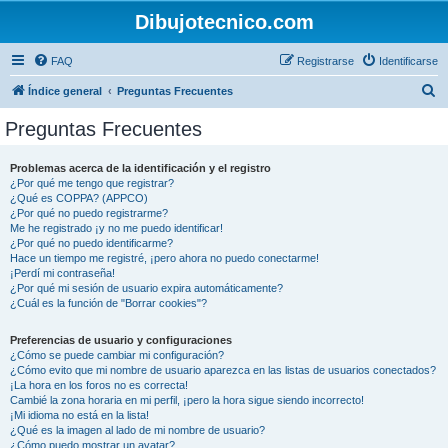
Dibujotecnico.com
FAQ
Registrarse
Identificarse
B
Índice general
Preguntas Frecuentes
u
Preguntas Frecuentes
s
c
Problemas acerca de la identificación y el registro
¿Por qué me tengo que registrar?
a
¿Qué es COPPA? (APPCO)
r
¿Por qué no puedo registrarme?
Me he registrado ¡y no me puedo identificar!
¿Por qué no puedo identificarme?
Hace un tiempo me registré, ¡pero ahora no puedo conectarme!
¡Perdí mi contraseña!
¿Por qué mi sesión de usuario expira automáticamente?
¿Cuál es la función de "Borrar cookies"?
Preferencias de usuario y configuraciones
¿Cómo se puede cambiar mi configuración?
¿Cómo evito que mi nombre de usuario aparezca en las listas de usuarios conectados?
¡La hora en los foros no es correcta!
Cambié la zona horaria en mi perfil, ¡pero la hora sigue siendo incorrecto!
¡Mi idioma no está en la lista!
¿Qué es la imagen al lado de mi nombre de usuario?
¿Cómo puedo mostrar un avatar?