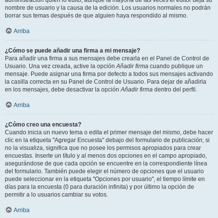
administración quién lo editó, aunque la mayoría de las veces el editor deja su
nombre de usuario y la causa de la edición. Los usuarios normales no podrán
borrar sus temas después de que alguien haya respondido al mismo.
Arriba
¿Cómo se puede añadir una firma a mi mensaje?
Para añadir una firma a sus mensajes debe crearla en el Panel de Control de
Usuario. Una vez creada, active la opción
Añadir firma
cuando publique un
mensaje. Puede asignar una firma por defecto a todos sus mensajes activando
la casilla correcta en su Panel de Control de Usuario. Para dejar de añadirla
en los mensajes, debe desactivar la opción
Añadir firma
dentro del perfil.
Arriba
¿Cómo creo una encuesta?
Cuando inicia un nuevo tema o edita el primer mensaje del mismo, debe hacer
clic en la etiqueta "Agregar Encuesta" debajo del formulario de publicación; si
no la visualiza, significa que no posee los permisos apropiados para crear
encuestas. Inserte un título y al menos dos opciones en el campo apropiado,
asegurándose de que cada opción se encuentre en la correspondiente línea
del formulario. También puede elegir el número de opciones que el usuario
puede seleccionar en la etiqueta "Opciones por usuario", el tiempo límite en
días para la encuesta (0 para duración infinita) y por último la opción de
permitir a lo usuarios cambiar su votos.
Arriba