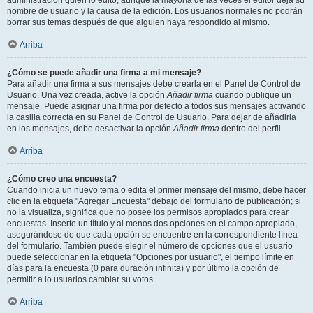
administración quién lo editó, aunque la mayoría de las veces el editor deja su
nombre de usuario y la causa de la edición. Los usuarios normales no podrán
borrar sus temas después de que alguien haya respondido al mismo.
Arriba
¿Cómo se puede añadir una firma a mi mensaje?
Para añadir una firma a sus mensajes debe crearla en el Panel de Control de
Usuario. Una vez creada, active la opción
Añadir firma
cuando publique un
mensaje. Puede asignar una firma por defecto a todos sus mensajes activando
la casilla correcta en su Panel de Control de Usuario. Para dejar de añadirla
en los mensajes, debe desactivar la opción
Añadir firma
dentro del perfil.
Arriba
¿Cómo creo una encuesta?
Cuando inicia un nuevo tema o edita el primer mensaje del mismo, debe hacer
clic en la etiqueta "Agregar Encuesta" debajo del formulario de publicación; si
no la visualiza, significa que no posee los permisos apropiados para crear
encuestas. Inserte un título y al menos dos opciones en el campo apropiado,
asegurándose de que cada opción se encuentre en la correspondiente línea
del formulario. También puede elegir el número de opciones que el usuario
puede seleccionar en la etiqueta "Opciones por usuario", el tiempo límite en
días para la encuesta (0 para duración infinita) y por último la opción de
permitir a lo usuarios cambiar su votos.
Arriba