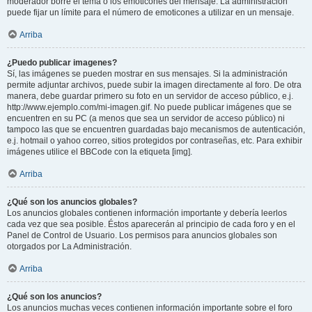
moderador borre el tema o los emoticones del mensaje. La administración
puede fijar un límite para el número de emoticones a utilizar en un mensaje.
Arriba
¿Puedo publicar imagenes?
Sí, las imágenes se pueden mostrar en sus mensajes. Si la administración
permite adjuntar archivos, puede subir la imagen directamente al foro. De otra
manera, debe guardar primero su foto en un servidor de acceso público, e.j.
http://www.ejemplo.com/mi-imagen.gif. No puede publicar imágenes que se
encuentren en su PC (a menos que sea un servidor de acceso público) ni
tampoco las que se encuentren guardadas bajo mecanismos de autenticación,
e.j. hotmail o yahoo correo, sitios protegidos por contraseñas, etc. Para exhibir
imágenes utilice el BBCode con la etiqueta [img].
Arriba
¿Qué son los anuncios globales?
Los anuncios globales contienen información importante y debería leerlos
cada vez que sea posible. Éstos aparecerán al principio de cada foro y en el
Panel de Control de Usuario. Los permisos para anuncios globales son
otorgados por La Administración.
Arriba
¿Qué son los anuncios?
Los anuncios muchas veces contienen información importante sobre el foro