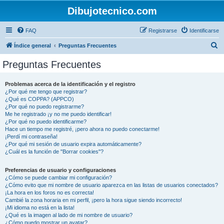
Dibujotecnico.com
FAQ
Registrarse
Identificarse
B
Índice general
Preguntas Frecuentes
u
Preguntas Frecuentes
s
c
Problemas acerca de la identificación y el registro
¿Por qué me tengo que registrar?
a
¿Qué es COPPA? (APPCO)
r
¿Por qué no puedo registrarme?
Me he registrado ¡y no me puedo identificar!
¿Por qué no puedo identificarme?
Hace un tiempo me registré, ¡pero ahora no puedo conectarme!
¡Perdí mi contraseña!
¿Por qué mi sesión de usuario expira automáticamente?
¿Cuál es la función de "Borrar cookies"?
Preferencias de usuario y configuraciones
¿Cómo se puede cambiar mi configuración?
¿Cómo evito que mi nombre de usuario aparezca en las listas de usuarios conectados?
¡La hora en los foros no es correcta!
Cambié la zona horaria en mi perfil, ¡pero la hora sigue siendo incorrecto!
¡Mi idioma no está en la lista!
¿Qué es la imagen al lado de mi nombre de usuario?
¿Cómo puedo mostrar un avatar?