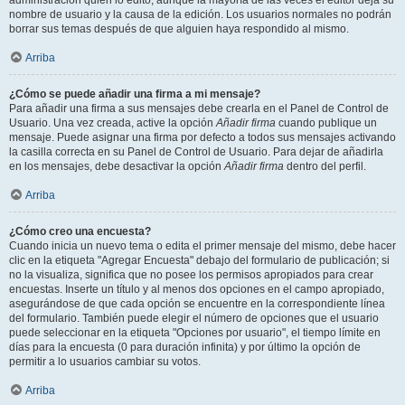
administración quién lo editó, aunque la mayoría de las veces el editor deja su
nombre de usuario y la causa de la edición. Los usuarios normales no podrán
borrar sus temas después de que alguien haya respondido al mismo.
Arriba
¿Cómo se puede añadir una firma a mi mensaje?
Para añadir una firma a sus mensajes debe crearla en el Panel de Control de
Usuario. Una vez creada, active la opción
Añadir firma
cuando publique un
mensaje. Puede asignar una firma por defecto a todos sus mensajes activando
la casilla correcta en su Panel de Control de Usuario. Para dejar de añadirla
en los mensajes, debe desactivar la opción
Añadir firma
dentro del perfil.
Arriba
¿Cómo creo una encuesta?
Cuando inicia un nuevo tema o edita el primer mensaje del mismo, debe hacer
clic en la etiqueta "Agregar Encuesta" debajo del formulario de publicación; si
no la visualiza, significa que no posee los permisos apropiados para crear
encuestas. Inserte un título y al menos dos opciones en el campo apropiado,
asegurándose de que cada opción se encuentre en la correspondiente línea
del formulario. También puede elegir el número de opciones que el usuario
puede seleccionar en la etiqueta "Opciones por usuario", el tiempo límite en
días para la encuesta (0 para duración infinita) y por último la opción de
permitir a lo usuarios cambiar su votos.
Arriba