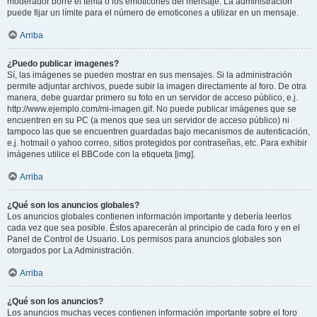
moderador borre el tema o los emoticones del mensaje. La administración
puede fijar un límite para el número de emoticones a utilizar en un mensaje.
Arriba
¿Puedo publicar imagenes?
Sí, las imágenes se pueden mostrar en sus mensajes. Si la administración
permite adjuntar archivos, puede subir la imagen directamente al foro. De otra
manera, debe guardar primero su foto en un servidor de acceso público, e.j.
http://www.ejemplo.com/mi-imagen.gif. No puede publicar imágenes que se
encuentren en su PC (a menos que sea un servidor de acceso público) ni
tampoco las que se encuentren guardadas bajo mecanismos de autenticación,
e.j. hotmail o yahoo correo, sitios protegidos por contraseñas, etc. Para exhibir
imágenes utilice el BBCode con la etiqueta [img].
Arriba
¿Qué son los anuncios globales?
Los anuncios globales contienen información importante y debería leerlos
cada vez que sea posible. Éstos aparecerán al principio de cada foro y en el
Panel de Control de Usuario. Los permisos para anuncios globales son
otorgados por La Administración.
Arriba
¿Qué son los anuncios?
Los anuncios muchas veces contienen información importante sobre el foro