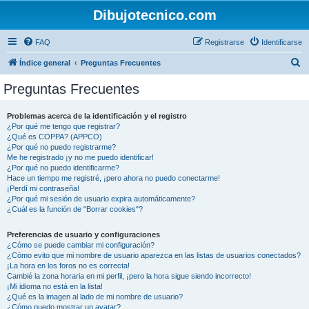
Dibujotecnico.com
FAQ
Registrarse
Identificarse
B
Índice general
Preguntas Frecuentes
u
Preguntas Frecuentes
s
c
Problemas acerca de la identificación y el registro
¿Por qué me tengo que registrar?
a
¿Qué es COPPA? (APPCO)
r
¿Por qué no puedo registrarme?
Me he registrado ¡y no me puedo identificar!
¿Por qué no puedo identificarme?
Hace un tiempo me registré, ¡pero ahora no puedo conectarme!
¡Perdí mi contraseña!
¿Por qué mi sesión de usuario expira automáticamente?
¿Cuál es la función de "Borrar cookies"?
Preferencias de usuario y configuraciones
¿Cómo se puede cambiar mi configuración?
¿Cómo evito que mi nombre de usuario aparezca en las listas de usuarios conectados?
¡La hora en los foros no es correcta!
Cambié la zona horaria en mi perfil, ¡pero la hora sigue siendo incorrecto!
¡Mi idioma no está en la lista!
¿Qué es la imagen al lado de mi nombre de usuario?
¿Cómo puedo mostrar un avatar?