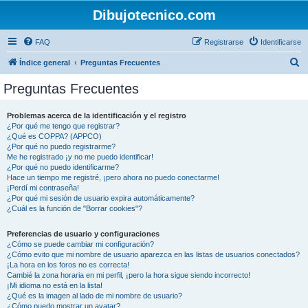
Dibujotecnico.com
FAQ
Registrarse
Identificarse
B
Índice general
Preguntas Frecuentes
u
Preguntas Frecuentes
s
c
Problemas acerca de la identificación y el registro
¿Por qué me tengo que registrar?
a
¿Qué es COPPA? (APPCO)
r
¿Por qué no puedo registrarme?
Me he registrado ¡y no me puedo identificar!
¿Por qué no puedo identificarme?
Hace un tiempo me registré, ¡pero ahora no puedo conectarme!
¡Perdí mi contraseña!
¿Por qué mi sesión de usuario expira automáticamente?
¿Cuál es la función de "Borrar cookies"?
Preferencias de usuario y configuraciones
¿Cómo se puede cambiar mi configuración?
¿Cómo evito que mi nombre de usuario aparezca en las listas de usuarios conectados?
¡La hora en los foros no es correcta!
Cambié la zona horaria en mi perfil, ¡pero la hora sigue siendo incorrecto!
¡Mi idioma no está en la lista!
¿Qué es la imagen al lado de mi nombre de usuario?
¿Cómo puedo mostrar un avatar?