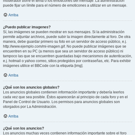
moderador borre el tema o los emoticones del mensaje. La administración
puede fijar un límite para el número de emoticones a utilizar en un mensaje.
Arriba
¿Puedo publicar imagenes?
Sí, las imágenes se pueden mostrar en sus mensajes. Si la administración
permite adjuntar archivos, puede subir la imagen directamente al foro. De otra
manera, debe guardar primero su foto en un servidor de acceso público, e.j.
http://www.ejemplo.com/mi-imagen.gif. No puede publicar imágenes que se
encuentren en su PC (a menos que sea un servidor de acceso público) ni
tampoco las que se encuentren guardadas bajo mecanismos de autenticación,
e.j. hotmail o yahoo correo, sitios protegidos por contraseñas, etc. Para exhibir
imágenes utilice el BBCode con la etiqueta [img].
Arriba
¿Qué son los anuncios globales?
Los anuncios globales contienen información importante y debería leerlos
cada vez que sea posible. Éstos aparecerán al principio de cada foro y en el
Panel de Control de Usuario. Los permisos para anuncios globales son
otorgados por La Administración.
Arriba
¿Qué son los anuncios?
Los anuncios muchas veces contienen información importante sobre el foro