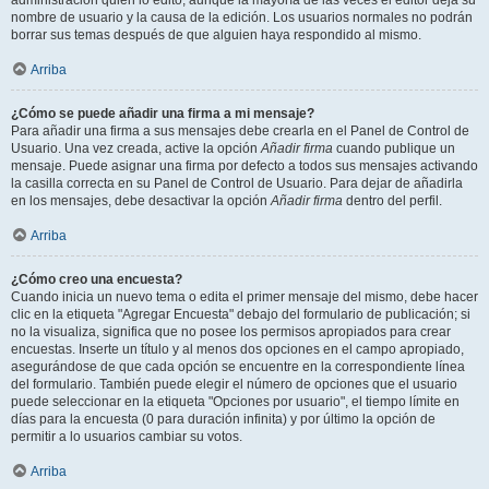
administración quién lo editó, aunque la mayoría de las veces el editor deja su
nombre de usuario y la causa de la edición. Los usuarios normales no podrán
borrar sus temas después de que alguien haya respondido al mismo.
Arriba
¿Cómo se puede añadir una firma a mi mensaje?
Para añadir una firma a sus mensajes debe crearla en el Panel de Control de
Usuario. Una vez creada, active la opción
Añadir firma
cuando publique un
mensaje. Puede asignar una firma por defecto a todos sus mensajes activando
la casilla correcta en su Panel de Control de Usuario. Para dejar de añadirla
en los mensajes, debe desactivar la opción
Añadir firma
dentro del perfil.
Arriba
¿Cómo creo una encuesta?
Cuando inicia un nuevo tema o edita el primer mensaje del mismo, debe hacer
clic en la etiqueta "Agregar Encuesta" debajo del formulario de publicación; si
no la visualiza, significa que no posee los permisos apropiados para crear
encuestas. Inserte un título y al menos dos opciones en el campo apropiado,
asegurándose de que cada opción se encuentre en la correspondiente línea
del formulario. También puede elegir el número de opciones que el usuario
puede seleccionar en la etiqueta "Opciones por usuario", el tiempo límite en
días para la encuesta (0 para duración infinita) y por último la opción de
permitir a lo usuarios cambiar su votos.
Arriba