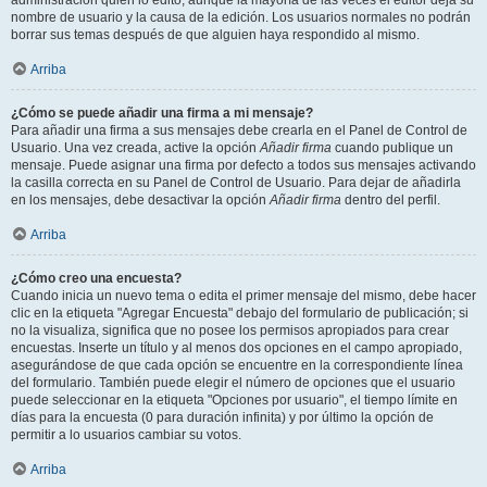
administración quién lo editó, aunque la mayoría de las veces el editor deja su
nombre de usuario y la causa de la edición. Los usuarios normales no podrán
borrar sus temas después de que alguien haya respondido al mismo.
Arriba
¿Cómo se puede añadir una firma a mi mensaje?
Para añadir una firma a sus mensajes debe crearla en el Panel de Control de
Usuario. Una vez creada, active la opción
Añadir firma
cuando publique un
mensaje. Puede asignar una firma por defecto a todos sus mensajes activando
la casilla correcta en su Panel de Control de Usuario. Para dejar de añadirla
en los mensajes, debe desactivar la opción
Añadir firma
dentro del perfil.
Arriba
¿Cómo creo una encuesta?
Cuando inicia un nuevo tema o edita el primer mensaje del mismo, debe hacer
clic en la etiqueta "Agregar Encuesta" debajo del formulario de publicación; si
no la visualiza, significa que no posee los permisos apropiados para crear
encuestas. Inserte un título y al menos dos opciones en el campo apropiado,
asegurándose de que cada opción se encuentre en la correspondiente línea
del formulario. También puede elegir el número de opciones que el usuario
puede seleccionar en la etiqueta "Opciones por usuario", el tiempo límite en
días para la encuesta (0 para duración infinita) y por último la opción de
permitir a lo usuarios cambiar su votos.
Arriba