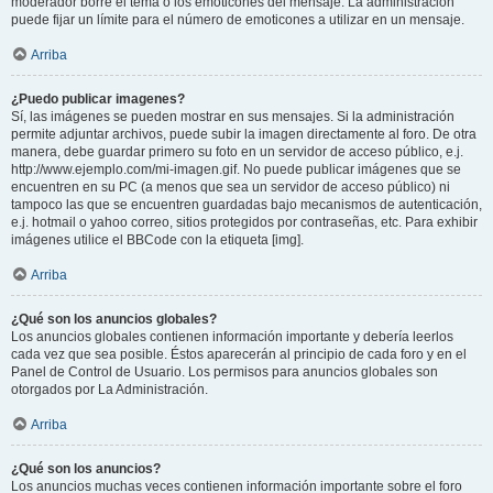
moderador borre el tema o los emoticones del mensaje. La administración
puede fijar un límite para el número de emoticones a utilizar en un mensaje.
Arriba
¿Puedo publicar imagenes?
Sí, las imágenes se pueden mostrar en sus mensajes. Si la administración
permite adjuntar archivos, puede subir la imagen directamente al foro. De otra
manera, debe guardar primero su foto en un servidor de acceso público, e.j.
http://www.ejemplo.com/mi-imagen.gif. No puede publicar imágenes que se
encuentren en su PC (a menos que sea un servidor de acceso público) ni
tampoco las que se encuentren guardadas bajo mecanismos de autenticación,
e.j. hotmail o yahoo correo, sitios protegidos por contraseñas, etc. Para exhibir
imágenes utilice el BBCode con la etiqueta [img].
Arriba
¿Qué son los anuncios globales?
Los anuncios globales contienen información importante y debería leerlos
cada vez que sea posible. Éstos aparecerán al principio de cada foro y en el
Panel de Control de Usuario. Los permisos para anuncios globales son
otorgados por La Administración.
Arriba
¿Qué son los anuncios?
Los anuncios muchas veces contienen información importante sobre el foro