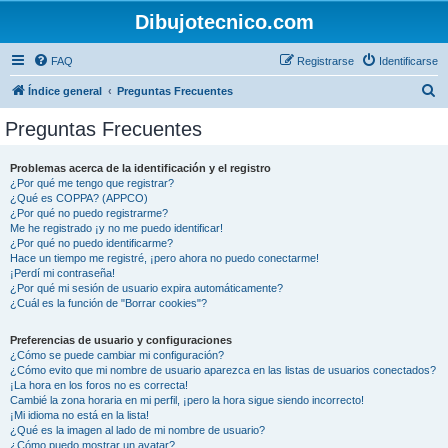
Dibujotecnico.com
FAQ
Registrarse
Identificarse
B
Índice general
Preguntas Frecuentes
u
Preguntas Frecuentes
s
c
Problemas acerca de la identificación y el registro
¿Por qué me tengo que registrar?
a
¿Qué es COPPA? (APPCO)
r
¿Por qué no puedo registrarme?
Me he registrado ¡y no me puedo identificar!
¿Por qué no puedo identificarme?
Hace un tiempo me registré, ¡pero ahora no puedo conectarme!
¡Perdí mi contraseña!
¿Por qué mi sesión de usuario expira automáticamente?
¿Cuál es la función de "Borrar cookies"?
Preferencias de usuario y configuraciones
¿Cómo se puede cambiar mi configuración?
¿Cómo evito que mi nombre de usuario aparezca en las listas de usuarios conectados?
¡La hora en los foros no es correcta!
Cambié la zona horaria en mi perfil, ¡pero la hora sigue siendo incorrecto!
¡Mi idioma no está en la lista!
¿Qué es la imagen al lado de mi nombre de usuario?
¿Cómo puedo mostrar un avatar?