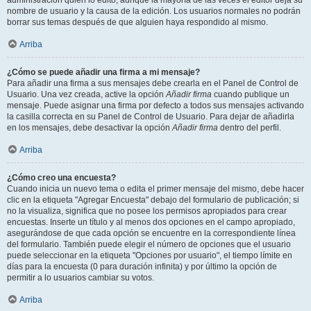
administración quién lo editó, aunque la mayoría de las veces el editor deja su
nombre de usuario y la causa de la edición. Los usuarios normales no podrán
borrar sus temas después de que alguien haya respondido al mismo.
Arriba
¿Cómo se puede añadir una firma a mi mensaje?
Para añadir una firma a sus mensajes debe crearla en el Panel de Control de
Usuario. Una vez creada, active la opción
Añadir firma
cuando publique un
mensaje. Puede asignar una firma por defecto a todos sus mensajes activando
la casilla correcta en su Panel de Control de Usuario. Para dejar de añadirla
en los mensajes, debe desactivar la opción
Añadir firma
dentro del perfil.
Arriba
¿Cómo creo una encuesta?
Cuando inicia un nuevo tema o edita el primer mensaje del mismo, debe hacer
clic en la etiqueta "Agregar Encuesta" debajo del formulario de publicación; si
no la visualiza, significa que no posee los permisos apropiados para crear
encuestas. Inserte un título y al menos dos opciones en el campo apropiado,
asegurándose de que cada opción se encuentre en la correspondiente línea
del formulario. También puede elegir el número de opciones que el usuario
puede seleccionar en la etiqueta "Opciones por usuario", el tiempo límite en
días para la encuesta (0 para duración infinita) y por último la opción de
permitir a lo usuarios cambiar su votos.
Arriba