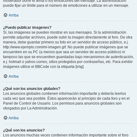
moderador borre el tema o los emoticones del mensaje. La administración
puede fijar un límite para el número de emoticones a utilizar en un mensaje.
Arriba
¿Puedo publicar imagenes?
Sí, las imágenes se pueden mostrar en sus mensajes. Si la administración
permite adjuntar archivos, puede subir la imagen directamente al foro. De otra
manera, debe guardar primero su foto en un servidor de acceso público, e.j.
http://www.ejemplo.com/mi-imagen.gif. No puede publicar imágenes que se
encuentren en su PC (a menos que sea un servidor de acceso público) ni
tampoco las que se encuentren guardadas bajo mecanismos de autenticación,
e.j. hotmail o yahoo correo, sitios protegidos por contraseñas, etc. Para exhibir
imágenes utilice el BBCode con la etiqueta [img].
Arriba
¿Qué son los anuncios globales?
Los anuncios globales contienen información importante y debería leerlos
cada vez que sea posible. Éstos aparecerán al principio de cada foro y en el
Panel de Control de Usuario. Los permisos para anuncios globales son
otorgados por La Administración.
Arriba
¿Qué son los anuncios?
Los anuncios muchas veces contienen información importante sobre el foro