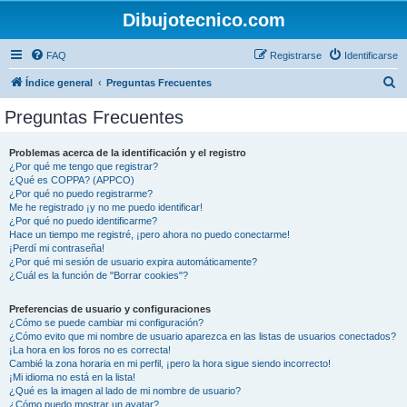
Dibujotecnico.com
FAQ
Registrarse
Identificarse
B
Índice general
Preguntas Frecuentes
u
Preguntas Frecuentes
s
c
Problemas acerca de la identificación y el registro
¿Por qué me tengo que registrar?
a
¿Qué es COPPA? (APPCO)
r
¿Por qué no puedo registrarme?
Me he registrado ¡y no me puedo identificar!
¿Por qué no puedo identificarme?
Hace un tiempo me registré, ¡pero ahora no puedo conectarme!
¡Perdí mi contraseña!
¿Por qué mi sesión de usuario expira automáticamente?
¿Cuál es la función de "Borrar cookies"?
Preferencias de usuario y configuraciones
¿Cómo se puede cambiar mi configuración?
¿Cómo evito que mi nombre de usuario aparezca en las listas de usuarios conectados?
¡La hora en los foros no es correcta!
Cambié la zona horaria en mi perfil, ¡pero la hora sigue siendo incorrecto!
¡Mi idioma no está en la lista!
¿Qué es la imagen al lado de mi nombre de usuario?
¿Cómo puedo mostrar un avatar?