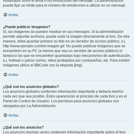
moderador borre el tema o los emoticones del mensaje. La administración
puede fijar un límite para el número de emoticones a utilizar en un mensaje.
Arriba
¿Puedo publicar imagenes?
Sí, las imágenes se pueden mostrar en sus mensajes. Si la administración
permite adjuntar archivos, puede subir la imagen directamente al foro. De otra
manera, debe guardar primero su foto en un servidor de acceso público, e.j.
http://www.ejemplo.com/mi-imagen.gif. No puede publicar imágenes que se
encuentren en su PC (a menos que sea un servidor de acceso público) ni
tampoco las que se encuentren guardadas bajo mecanismos de autenticación,
e.j. hotmail o yahoo correo, sitios protegidos por contraseñas, etc. Para exhibir
imágenes utilice el BBCode con la etiqueta [img].
Arriba
¿Qué son los anuncios globales?
Los anuncios globales contienen información importante y debería leerlos
cada vez que sea posible. Éstos aparecerán al principio de cada foro y en el
Panel de Control de Usuario. Los permisos para anuncios globales son
otorgados por La Administración.
Arriba
¿Qué son los anuncios?
Los anuncios muchas veces contienen información importante sobre el foro