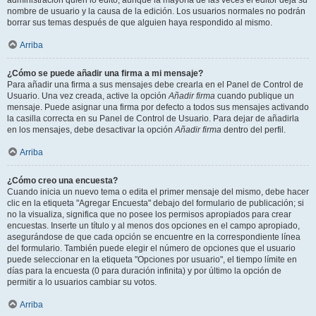
administración quién lo editó, aunque la mayoría de las veces el editor deja su
nombre de usuario y la causa de la edición. Los usuarios normales no podrán
borrar sus temas después de que alguien haya respondido al mismo.
Arriba
¿Cómo se puede añadir una firma a mi mensaje?
Para añadir una firma a sus mensajes debe crearla en el Panel de Control de
Usuario. Una vez creada, active la opción
Añadir firma
cuando publique un
mensaje. Puede asignar una firma por defecto a todos sus mensajes activando
la casilla correcta en su Panel de Control de Usuario. Para dejar de añadirla
en los mensajes, debe desactivar la opción
Añadir firma
dentro del perfil.
Arriba
¿Cómo creo una encuesta?
Cuando inicia un nuevo tema o edita el primer mensaje del mismo, debe hacer
clic en la etiqueta "Agregar Encuesta" debajo del formulario de publicación; si
no la visualiza, significa que no posee los permisos apropiados para crear
encuestas. Inserte un título y al menos dos opciones en el campo apropiado,
asegurándose de que cada opción se encuentre en la correspondiente línea
del formulario. También puede elegir el número de opciones que el usuario
puede seleccionar en la etiqueta "Opciones por usuario", el tiempo límite en
días para la encuesta (0 para duración infinita) y por último la opción de
permitir a lo usuarios cambiar su votos.
Arriba