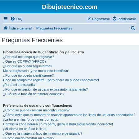
Dibujotecnico.com
FAQ
Registrarse
Identificarse
B
Índice general
Preguntas Frecuentes
u
Preguntas Frecuentes
s
c
Problemas acerca de la identificación y el registro
¿Por qué me tengo que registrar?
a
¿Qué es COPPA? (APPCO)
r
¿Por qué no puedo registrarme?
Me he registrado ¡y no me puedo identificar!
¿Por qué no puedo identificarme?
Hace un tiempo me registré, ¡pero ahora no puedo conectarme!
¡Perdí mi contraseña!
¿Por qué mi sesión de usuario expira automáticamente?
¿Cuál es la función de "Borrar cookies"?
Preferencias de usuario y configuraciones
¿Cómo se puede cambiar mi configuración?
¿Cómo evito que mi nombre de usuario aparezca en las listas de usuarios conectados?
¡La hora en los foros no es correcta!
Cambié la zona horaria en mi perfil, ¡pero la hora sigue siendo incorrecto!
¡Mi idioma no está en la lista!
¿Qué es la imagen al lado de mi nombre de usuario?
¿Cómo puedo mostrar un avatar?