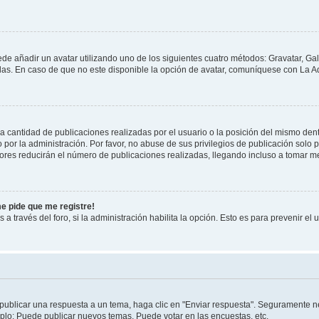
ede añadir un avatar utilizando uno de los siguientes cuatro métodos: Gravatar, Ga
s. En caso de que no este disponible la opción de avatar, comuníquese con La Ad
cantidad de publicaciones realizadas por el usuario o la posición del mismo dentr
r la administración. Por favor, no abuse de sus privilegios de publicación solo p
ores reducirán el número de publicaciones realizadas, llegando incluso a tomar me
me pide que me registre!
 a través del foro, si la administración habilita la opción. Esto es para prevenir e
publicar una respuesta a un tema, haga clic en "Enviar respuesta". Seguramente ne
mplo: Puede publicar nuevos temas, Puede votar en las encuestas, etc.