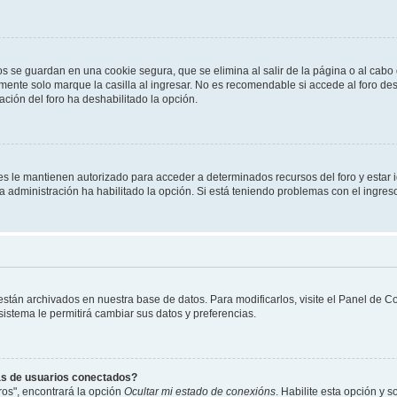
os se guardan en una cookie segura, que se elimina al salir de la página o al cab
ente solo marque la casilla al ingresar. No es recomendable si accede al foro des
tración del foro ha deshabilitado la opción.
les le mantienen autorizado para acceder a determinados recursos del foro y estar
 la administración ha habilitado la opción. Si está teniendo problemas con el ingres
 están archivados en nuestra base de datos. Para modificarlos, visite el Panel de 
 sistema le permitirá cambiar sus datos y preferencias.
as de usuarios conectados?
os", encontrará la opción
Ocultar mi estado de conexións
. Habilite esta opción y 