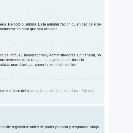
lería, Remoto o Subida. Es la administración quien decide si se
ministración para que sea activada.
o del foro, e.j. moderadores y administradores. En general, no
ara incrementar su rango. La mayoría de los foros lo
didas mas drásticas, como la expulsión del foro.
l uso malicioso del sistema de e-mail por usuarios anónimos.
cesite registrarse antes de poder publicar y responder. Abajo