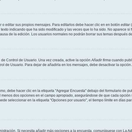
 o editar sus propios mensajes. Para editarlos debe hacer clic en en botón
editar
(
texto indicando que ha sido modificado y las veces que lo ha sido. No aparece si 
a causa de la edición. Los usuarios normales no podrán borrar sus temas después 
 de Control de Usuario. Una vez creada, active la opción
Añadir firma
cuando publi
trol de Usuario. Para dejar de añadirla en los mensajes, debe desactivar la opción
o, debe hacer clic en la etiqueta "Agregar Encuesta" debajo del formulario de publi
 al menos dos opciones en el campo apropiado, asegurándose de que cada opción se
 seleccionar en la etiqueta "Opciones por usuario", el tiempo límite en días para 
inistración. Si necesita añadir más opciones a la encuesta, comuníquese con La Ad