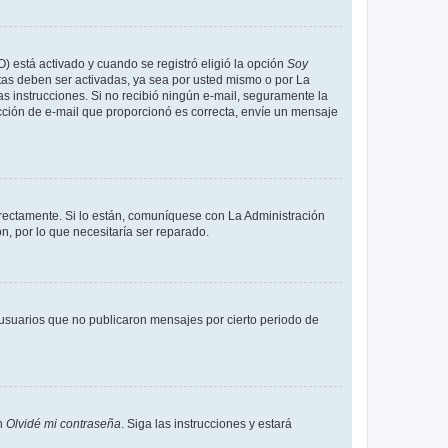
O) está activado y cuando se registró eligió la opción
Soy
tas deben ser activadas, ya sea por usted mismo o por La
 las instrucciones. Si no recibió ningún e-mail, seguramente la
rección de e-mail que proporcionó es correcta, envíe un mensaje
rrectamente. Si lo están, comuníquese con La Administración
n, por lo que necesitaría ser reparado.
usuarios que no publicaron mensajes por cierto periodo de
en
Olvidé mi contraseña
. Siga las instrucciones y estará