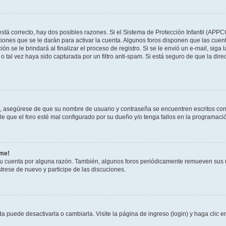
stá correcto, hay dos posibles razones. Si el Sistema de Protección Infantil (APPC
iones que se le darán para activar la cuenta. Algunos foros disponen que las cuen
ón se le brindará al finalizar el proceso de registro. Si se le envió un e-mail, siga
o tal vez haya sido capturada por un filtro anti-spam. Si está seguro de que la di
o, asegúrese de que su nombre de usuario y contraseña se encuentren escritos co
 que el foro esté mal configurado por su dueño y/o tenga fallos en la programació
rme!
su cuenta por alguna razón. También, algunos foros periódicamente remueven sus 
strese de nuevo y participe de las discuciones.
 puede desactivarla o cambiarla. Visite la página de ingreso (login) y haga clic 