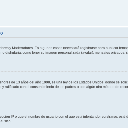
ro
adores y Moderadores. En algunos casos necesitará registrarse para publicar temas
no disfrutaría, como tener su imagen personalizada (avatar), mensajes privados, s
res de 13 años del año 1998, es una ley de los Estados Unidos, donde se solicita 
to y ratificado con el consentimiento de los padres o con algún otro método de rec
ección IP o que el nombre de usuario con el que está intentando registrarse, esté 
l sitio.