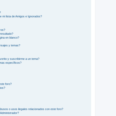
?
e mi lista de Amigos e Ignorados?
ros?
resultado?
ina en blanco?
nsajes y temas?
vorito y suscribirme a un tema?
emas específicos?
ste foro?
tos?
busos o usos ilegales relacionados con este foro?
Administrador?