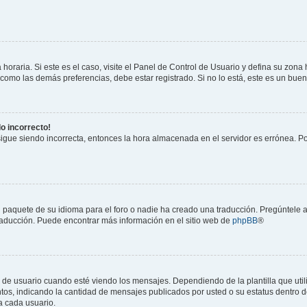
horaria. Si este es el caso, visite el Panel de Control de Usuario y defina su zona
 como las demás preferencias, debe estar registrado. Si no lo está, este es un bu
do incorrecto!
 sigue siendo incorrecta, entonces la hora almacenada en el servidor es errónea. P
 paquete de su idioma para el foro o nadie ha creado una traducción. Pregúntele a
 traducción. Puede encontrar más información en el sitio web de
phpBB
®
suario cuando esté viendo los mensajes. Dependiendo de la plantilla que utilice
ntos, indicando la cantidad de mensajes publicados por usted o su estatus dentro
a cada usuario.