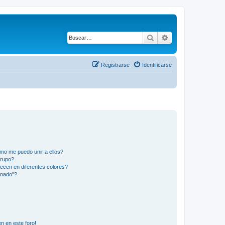
Buscar
Búsqueda avanza
Registrarse
Identificarse
mo me puedo unir a ellos?
Grupo?
ecen en diferentes colores?
inado"?
n en este foro!