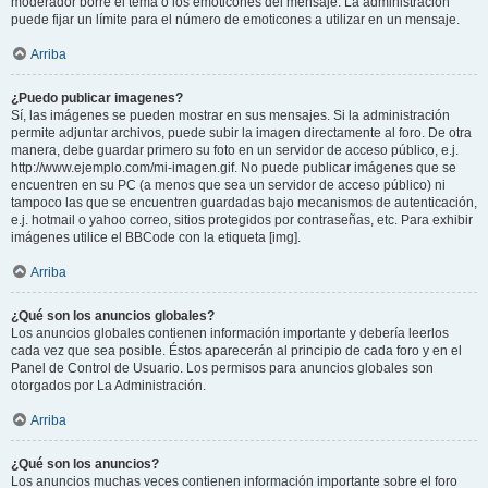
moderador borre el tema o los emoticones del mensaje. La administración
puede fijar un límite para el número de emoticones a utilizar en un mensaje.
Arriba
¿Puedo publicar imagenes?
Sí, las imágenes se pueden mostrar en sus mensajes. Si la administración
permite adjuntar archivos, puede subir la imagen directamente al foro. De otra
manera, debe guardar primero su foto en un servidor de acceso público, e.j.
http://www.ejemplo.com/mi-imagen.gif. No puede publicar imágenes que se
encuentren en su PC (a menos que sea un servidor de acceso público) ni
tampoco las que se encuentren guardadas bajo mecanismos de autenticación,
e.j. hotmail o yahoo correo, sitios protegidos por contraseñas, etc. Para exhibir
imágenes utilice el BBCode con la etiqueta [img].
Arriba
¿Qué son los anuncios globales?
Los anuncios globales contienen información importante y debería leerlos
cada vez que sea posible. Éstos aparecerán al principio de cada foro y en el
Panel de Control de Usuario. Los permisos para anuncios globales son
otorgados por La Administración.
Arriba
¿Qué son los anuncios?
Los anuncios muchas veces contienen información importante sobre el foro