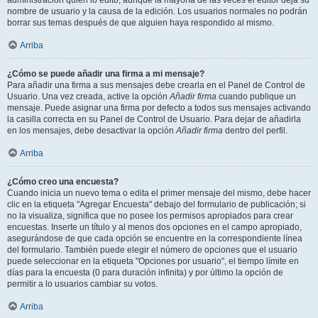
administración quién lo editó, aunque la mayoría de las veces el editor deja su
nombre de usuario y la causa de la edición. Los usuarios normales no podrán
borrar sus temas después de que alguien haya respondido al mismo.
Arriba
¿Cómo se puede añadir una firma a mi mensaje?
Para añadir una firma a sus mensajes debe crearla en el Panel de Control de
Usuario. Una vez creada, active la opción
Añadir firma
cuando publique un
mensaje. Puede asignar una firma por defecto a todos sus mensajes activando
la casilla correcta en su Panel de Control de Usuario. Para dejar de añadirla
en los mensajes, debe desactivar la opción
Añadir firma
dentro del perfil.
Arriba
¿Cómo creo una encuesta?
Cuando inicia un nuevo tema o edita el primer mensaje del mismo, debe hacer
clic en la etiqueta "Agregar Encuesta" debajo del formulario de publicación; si
no la visualiza, significa que no posee los permisos apropiados para crear
encuestas. Inserte un título y al menos dos opciones en el campo apropiado,
asegurándose de que cada opción se encuentre en la correspondiente línea
del formulario. También puede elegir el número de opciones que el usuario
puede seleccionar en la etiqueta "Opciones por usuario", el tiempo límite en
días para la encuesta (0 para duración infinita) y por último la opción de
permitir a lo usuarios cambiar su votos.
Arriba