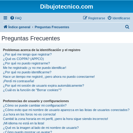
Dibujotecnico.com
FAQ
Registrarse
Identificarse
B
Índice general
Preguntas Frecuentes
u
Preguntas Frecuentes
s
c
Problemas acerca de la identificación y el registro
¿Por qué me tengo que registrar?
a
¿Qué es COPPA? (APPCO)
r
¿Por qué no puedo registrarme?
Me he registrado ¡y no me puedo identificar!
¿Por qué no puedo identificarme?
Hace un tiempo me registré, ¡pero ahora no puedo conectarme!
¡Perdí mi contraseña!
¿Por qué mi sesión de usuario expira automáticamente?
¿Cuál es la función de "Borrar cookies"?
Preferencias de usuario y configuraciones
¿Cómo se puede cambiar mi configuración?
¿Cómo evito que mi nombre de usuario aparezca en las listas de usuarios conectados?
¡La hora en los foros no es correcta!
Cambié la zona horaria en mi perfil, ¡pero la hora sigue siendo incorrecto!
¡Mi idioma no está en la lista!
¿Qué es la imagen al lado de mi nombre de usuario?
¿Cómo puedo mostrar un avatar?