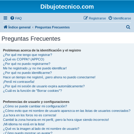
Dibujotecnico.com
FAQ
Registrarse
Identificarse
B
Índice general
Preguntas Frecuentes
u
Preguntas Frecuentes
s
c
Problemas acerca de la identificación y el registro
¿Por qué me tengo que registrar?
a
¿Qué es COPPA? (APPCO)
r
¿Por qué no puedo registrarme?
Me he registrado ¡y no me puedo identificar!
¿Por qué no puedo identificarme?
Hace un tiempo me registré, ¡pero ahora no puedo conectarme!
¡Perdí mi contraseña!
¿Por qué mi sesión de usuario expira automáticamente?
¿Cuál es la función de "Borrar cookies"?
Preferencias de usuario y configuraciones
¿Cómo se puede cambiar mi configuración?
¿Cómo evito que mi nombre de usuario aparezca en las listas de usuarios conectados?
¡La hora en los foros no es correcta!
Cambié la zona horaria en mi perfil, ¡pero la hora sigue siendo incorrecto!
¡Mi idioma no está en la lista!
¿Qué es la imagen al lado de mi nombre de usuario?
¿Cómo puedo mostrar un avatar?