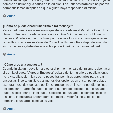
administración quién lo editó, aunque la mayoría de las veces el editor deja su
nombre de usuario y la causa de la edición. Los usuarios normales no podrán
borrar sus temas después de que alguien haya respondido al mismo.
Arriba
¿Cómo se puede añadir una firma a mi mensaje?
Para añadir una firma a sus mensajes debe crearla en el Panel de Control de
Usuario. Una vez creada, active la opción
Añadir firma
cuando publique un
mensaje. Puede asignar una firma por defecto a todos sus mensajes activando
la casilla correcta en su Panel de Control de Usuario. Para dejar de añadirla
en los mensajes, debe desactivar la opción
Añadir firma
dentro del perfil.
Arriba
¿Cómo creo una encuesta?
Cuando inicia un nuevo tema o edita el primer mensaje del mismo, debe hacer
clic en la etiqueta "Agregar Encuesta" debajo del formulario de publicación; si
no la visualiza, significa que no posee los permisos apropiados para crear
encuestas. Inserte un título y al menos dos opciones en el campo apropiado,
asegurándose de que cada opción se encuentre en la correspondiente línea
del formulario. También puede elegir el número de opciones que el usuario
puede seleccionar en la etiqueta "Opciones por usuario", el tiempo límite en
días para la encuesta (0 para duración infinita) y por último la opción de
permitir a lo usuarios cambiar su votos.
Arriba