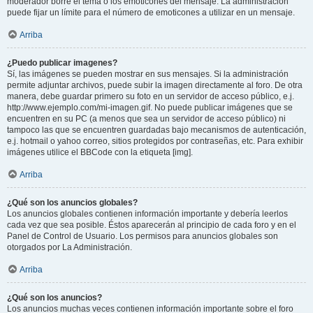
moderador borre el tema o los emoticones del mensaje. La administración
puede fijar un límite para el número de emoticones a utilizar en un mensaje.
Arriba
¿Puedo publicar imagenes?
Sí, las imágenes se pueden mostrar en sus mensajes. Si la administración
permite adjuntar archivos, puede subir la imagen directamente al foro. De otra
manera, debe guardar primero su foto en un servidor de acceso público, e.j.
http://www.ejemplo.com/mi-imagen.gif. No puede publicar imágenes que se
encuentren en su PC (a menos que sea un servidor de acceso público) ni
tampoco las que se encuentren guardadas bajo mecanismos de autenticación,
e.j. hotmail o yahoo correo, sitios protegidos por contraseñas, etc. Para exhibir
imágenes utilice el BBCode con la etiqueta [img].
Arriba
¿Qué son los anuncios globales?
Los anuncios globales contienen información importante y debería leerlos
cada vez que sea posible. Éstos aparecerán al principio de cada foro y en el
Panel de Control de Usuario. Los permisos para anuncios globales son
otorgados por La Administración.
Arriba
¿Qué son los anuncios?
Los anuncios muchas veces contienen información importante sobre el foro