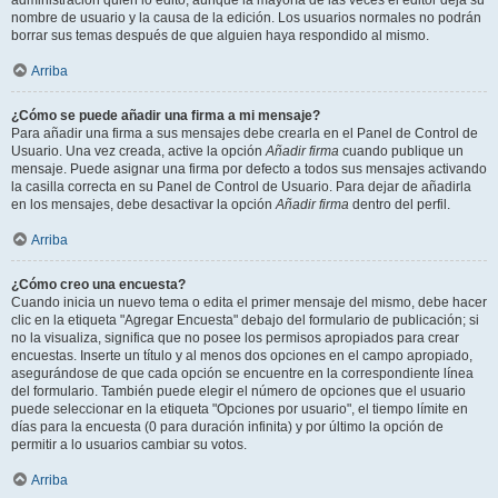
administración quién lo editó, aunque la mayoría de las veces el editor deja su
nombre de usuario y la causa de la edición. Los usuarios normales no podrán
borrar sus temas después de que alguien haya respondido al mismo.
Arriba
¿Cómo se puede añadir una firma a mi mensaje?
Para añadir una firma a sus mensajes debe crearla en el Panel de Control de
Usuario. Una vez creada, active la opción
Añadir firma
cuando publique un
mensaje. Puede asignar una firma por defecto a todos sus mensajes activando
la casilla correcta en su Panel de Control de Usuario. Para dejar de añadirla
en los mensajes, debe desactivar la opción
Añadir firma
dentro del perfil.
Arriba
¿Cómo creo una encuesta?
Cuando inicia un nuevo tema o edita el primer mensaje del mismo, debe hacer
clic en la etiqueta "Agregar Encuesta" debajo del formulario de publicación; si
no la visualiza, significa que no posee los permisos apropiados para crear
encuestas. Inserte un título y al menos dos opciones en el campo apropiado,
asegurándose de que cada opción se encuentre en la correspondiente línea
del formulario. También puede elegir el número de opciones que el usuario
puede seleccionar en la etiqueta "Opciones por usuario", el tiempo límite en
días para la encuesta (0 para duración infinita) y por último la opción de
permitir a lo usuarios cambiar su votos.
Arriba