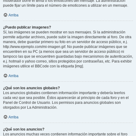
moderador borre el tema o los emoticones del mensaje. La administración
puede fijar un límite para el número de emoticones a utilizar en un mensaje.
Arriba
¿Puedo publicar imagenes?
Sí, las imágenes se pueden mostrar en sus mensajes. Si la administración
permite adjuntar archivos, puede subir la imagen directamente al foro. De otra
manera, debe guardar primero su foto en un servidor de acceso público, e.j.
http://www.ejemplo.com/mi-imagen.gif. No puede publicar imágenes que se
encuentren en su PC (a menos que sea un servidor de acceso público) ni
tampoco las que se encuentren guardadas bajo mecanismos de autenticación,
e.j. hotmail o yahoo correo, sitios protegidos por contraseñas, etc. Para exhibir
imágenes utilice el BBCode con la etiqueta [img].
Arriba
¿Qué son los anuncios globales?
Los anuncios globales contienen información importante y debería leerlos
cada vez que sea posible. Éstos aparecerán al principio de cada foro y en el
Panel de Control de Usuario. Los permisos para anuncios globales son
otorgados por La Administración.
Arriba
¿Qué son los anuncios?
Los anuncios muchas veces contienen información importante sobre el foro