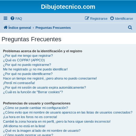
Dibujotecnico.com
FAQ
Registrarse
Identificarse
B
Índice general
Preguntas Frecuentes
u
Preguntas Frecuentes
s
c
Problemas acerca de la identificación y el registro
¿Por qué me tengo que registrar?
a
¿Qué es COPPA? (APPCO)
r
¿Por qué no puedo registrarme?
Me he registrado ¡y no me puedo identificar!
¿Por qué no puedo identificarme?
Hace un tiempo me registré, ¡pero ahora no puedo conectarme!
¡Perdí mi contraseña!
¿Por qué mi sesión de usuario expira automáticamente?
¿Cuál es la función de "Borrar cookies"?
Preferencias de usuario y configuraciones
¿Cómo se puede cambiar mi configuración?
¿Cómo evito que mi nombre de usuario aparezca en las listas de usuarios conectados?
¡La hora en los foros no es correcta!
Cambié la zona horaria en mi perfil, ¡pero la hora sigue siendo incorrecto!
¡Mi idioma no está en la lista!
¿Qué es la imagen al lado de mi nombre de usuario?
¿Cómo puedo mostrar un avatar?