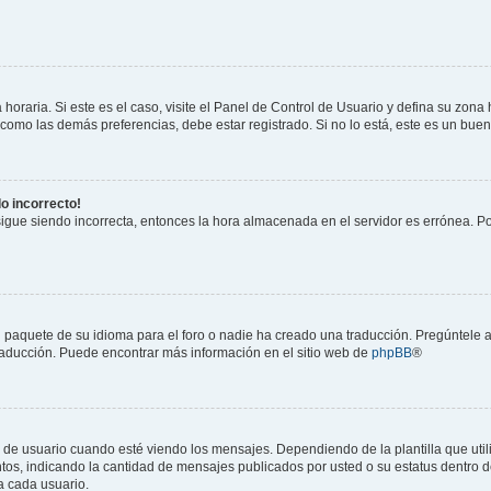
horaria. Si este es el caso, visite el Panel de Control de Usuario y defina su zona
 como las demás preferencias, debe estar registrado. Si no lo está, este es un bu
do incorrecto!
 sigue siendo incorrecta, entonces la hora almacenada en el servidor es errónea. P
 paquete de su idioma para el foro o nadie ha creado una traducción. Pregúntele a
 traducción. Puede encontrar más información en el sitio web de
phpBB
®
suario cuando esté viendo los mensajes. Dependiendo de la plantilla que utilice
ntos, indicando la cantidad de mensajes publicados por usted o su estatus dentro
a cada usuario.