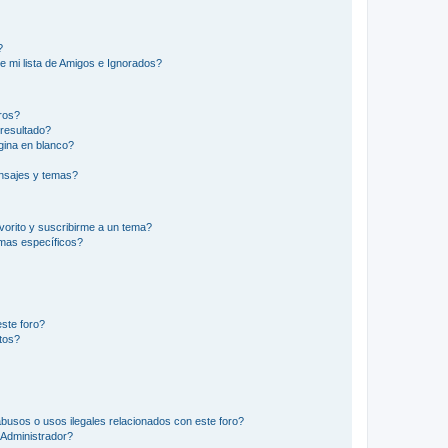
?
e mi lista de Amigos e Ignorados?
ros?
resultado?
ina en blanco?
nsajes y temas?
vorito y suscribirme a un tema?
emas específicos?
ste foro?
tos?
busos o usos ilegales relacionados con este foro?
Administrador?