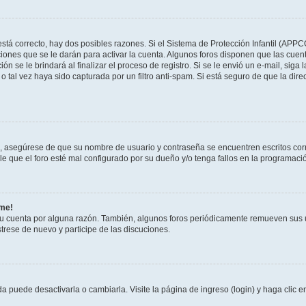
stá correcto, hay dos posibles razones. Si el Sistema de Protección Infantil (APPC
iones que se le darán para activar la cuenta. Algunos foros disponen que las cuen
ón se le brindará al finalizar el proceso de registro. Si se le envió un e-mail, siga
o tal vez haya sido capturada por un filtro anti-spam. Si está seguro de que la di
o, asegúrese de que su nombre de usuario y contraseña se encuentren escritos co
 que el foro esté mal configurado por su dueño y/o tenga fallos en la programació
rme!
su cuenta por alguna razón. También, algunos foros periódicamente remueven sus 
strese de nuevo y participe de las discuciones.
 puede desactivarla o cambiarla. Visite la página de ingreso (login) y haga clic 