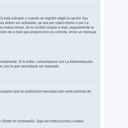
O) está activado y cuando se registró eligió la opción
Soy
tas deben ser activadas, ya sea por usted mismo o por La
 las instrucciones. Si no recibió ningún e-mail, seguramente la
rección de e-mail que proporcionó es correcta, envíe un mensaje
rrectamente. Si lo están, comuníquese con La Administración
n, por lo que necesitaría ser reparado.
usuarios que no publicaron mensajes por cierto periodo de
en
Olvidé mi contraseña
. Siga las instrucciones y estará