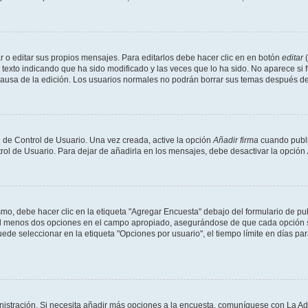
 o editar sus propios mensajes. Para editarlos debe hacer clic en en botón
editar
(
texto indicando que ha sido modificado y las veces que lo ha sido. No aparece si 
a causa de la edición. Los usuarios normales no podrán borrar sus temas después 
 de Control de Usuario. Una vez creada, active la opción
Añadir firma
cuando publi
trol de Usuario. Para dejar de añadirla en los mensajes, debe desactivar la opción
o, debe hacer clic en la etiqueta "Agregar Encuesta" debajo del formulario de publi
 al menos dos opciones en el campo apropiado, asegurándose de que cada opción se
 seleccionar en la etiqueta "Opciones por usuario", el tiempo límite en días para 
inistración. Si necesita añadir más opciones a la encuesta, comuníquese con La Ad