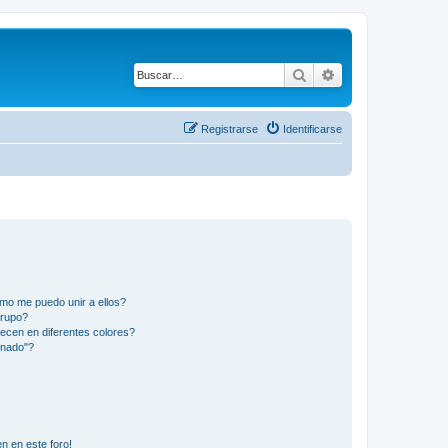
Buscar
Búsqueda avanza
Registrarse
Identificarse
mo me puedo unir a ellos?
Grupo?
ecen en diferentes colores?
inado"?
n en este foro!