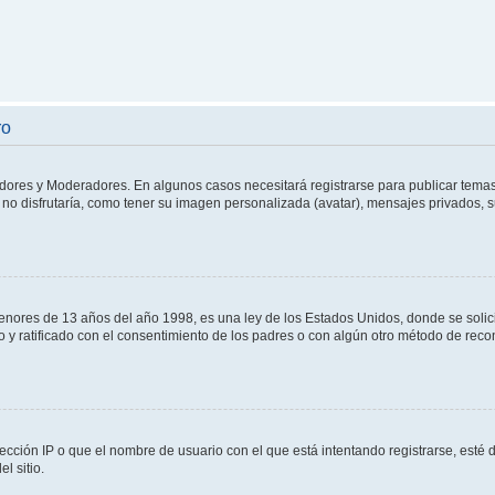
ro
adores y Moderadores. En algunos casos necesitará registrarse para publicar temas
no disfrutaría, como tener su imagen personalizada (avatar), mensajes privados, s
res de 13 años del año 1998, es una ley de los Estados Unidos, donde se solicita 
to y ratificado con el consentimiento de los padres o con algún otro método de rec
ección IP o que el nombre de usuario con el que está intentando registrarse, esté 
l sitio.