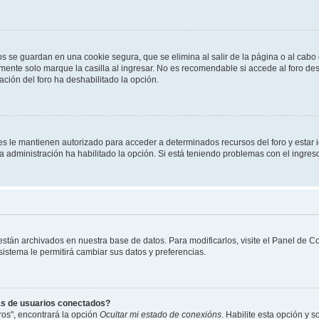
os se guardan en una cookie segura, que se elimina al salir de la página o al cab
ente solo marque la casilla al ingresar. No es recomendable si accede al foro des
tración del foro ha deshabilitado la opción.
les le mantienen autorizado para acceder a determinados recursos del foro y estar
 la administración ha habilitado la opción. Si está teniendo problemas con el ingres
 están archivados en nuestra base de datos. Para modificarlos, visite el Panel de 
 sistema le permitirá cambiar sus datos y preferencias.
as de usuarios conectados?
os", encontrará la opción
Ocultar mi estado de conexións
. Habilite esta opción y 