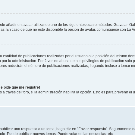
ede añadir un avatar utilizando uno de los siguientes cuatro métodos: Gravatar, Ga
s. En caso de que no este disponible la opción de avatar, comuníquese con La Ad
cantidad de publicaciones realizadas por el usuario o la posición del mismo dentr
r la administración. Por favor, no abuse de sus privilegios de publicación solo p
ores reducirán el número de publicaciones realizadas, llegando incluso a tomar me
me pide que me registre!
 a través del foro, si la administración habilita la opción. Esto es para prevenir e
publicar una respuesta a un tema, haga clic en "Enviar respuesta". Seguramente ne
mplo: Puede publicar nuevos temas, Puede votar en las encuestas, etc.