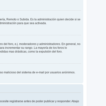
lería, Remoto o Subida. Es la administración quien decide si se
ministración para que sea activada.
o del foro, e.j. moderadores y administradores. En general, no
ara incrementar su rango. La mayoría de los foros lo
didas mas drásticas, como la expulsión del foro.
l uso malicioso del sistema de e-mail por usuarios anónimos.
cesite registrarse antes de poder publicar y responder. Abajo