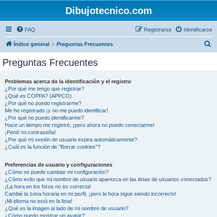
Dibujotecnico.com
FAQ
Registrarse
Identificarse
B
Índice general
Preguntas Frecuentes
u
Preguntas Frecuentes
s
c
Problemas acerca de la identificación y el registro
¿Por qué me tengo que registrar?
a
¿Qué es COPPA? (APPCO)
r
¿Por qué no puedo registrarme?
Me he registrado ¡y no me puedo identificar!
¿Por qué no puedo identificarme?
Hace un tiempo me registré, ¡pero ahora no puedo conectarme!
¡Perdí mi contraseña!
¿Por qué mi sesión de usuario expira automáticamente?
¿Cuál es la función de "Borrar cookies"?
Preferencias de usuario y configuraciones
¿Cómo se puede cambiar mi configuración?
¿Cómo evito que mi nombre de usuario aparezca en las listas de usuarios conectados?
¡La hora en los foros no es correcta!
Cambié la zona horaria en mi perfil, ¡pero la hora sigue siendo incorrecto!
¡Mi idioma no está en la lista!
¿Qué es la imagen al lado de mi nombre de usuario?
¿Cómo puedo mostrar un avatar?