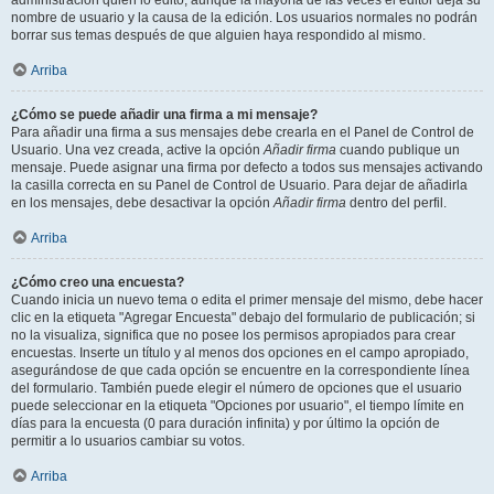
administración quién lo editó, aunque la mayoría de las veces el editor deja su
nombre de usuario y la causa de la edición. Los usuarios normales no podrán
borrar sus temas después de que alguien haya respondido al mismo.
Arriba
¿Cómo se puede añadir una firma a mi mensaje?
Para añadir una firma a sus mensajes debe crearla en el Panel de Control de
Usuario. Una vez creada, active la opción
Añadir firma
cuando publique un
mensaje. Puede asignar una firma por defecto a todos sus mensajes activando
la casilla correcta en su Panel de Control de Usuario. Para dejar de añadirla
en los mensajes, debe desactivar la opción
Añadir firma
dentro del perfil.
Arriba
¿Cómo creo una encuesta?
Cuando inicia un nuevo tema o edita el primer mensaje del mismo, debe hacer
clic en la etiqueta "Agregar Encuesta" debajo del formulario de publicación; si
no la visualiza, significa que no posee los permisos apropiados para crear
encuestas. Inserte un título y al menos dos opciones en el campo apropiado,
asegurándose de que cada opción se encuentre en la correspondiente línea
del formulario. También puede elegir el número de opciones que el usuario
puede seleccionar en la etiqueta "Opciones por usuario", el tiempo límite en
días para la encuesta (0 para duración infinita) y por último la opción de
permitir a lo usuarios cambiar su votos.
Arriba