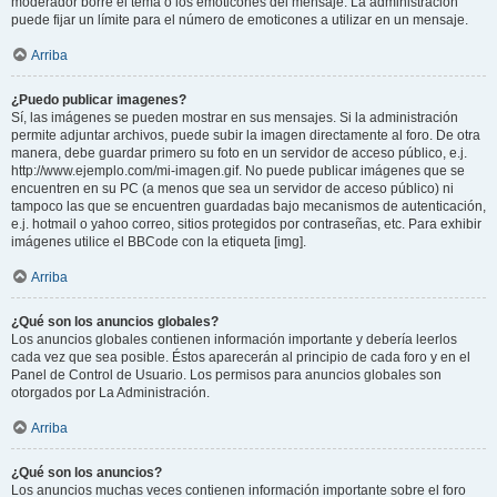
moderador borre el tema o los emoticones del mensaje. La administración
puede fijar un límite para el número de emoticones a utilizar en un mensaje.
Arriba
¿Puedo publicar imagenes?
Sí, las imágenes se pueden mostrar en sus mensajes. Si la administración
permite adjuntar archivos, puede subir la imagen directamente al foro. De otra
manera, debe guardar primero su foto en un servidor de acceso público, e.j.
http://www.ejemplo.com/mi-imagen.gif. No puede publicar imágenes que se
encuentren en su PC (a menos que sea un servidor de acceso público) ni
tampoco las que se encuentren guardadas bajo mecanismos de autenticación,
e.j. hotmail o yahoo correo, sitios protegidos por contraseñas, etc. Para exhibir
imágenes utilice el BBCode con la etiqueta [img].
Arriba
¿Qué son los anuncios globales?
Los anuncios globales contienen información importante y debería leerlos
cada vez que sea posible. Éstos aparecerán al principio de cada foro y en el
Panel de Control de Usuario. Los permisos para anuncios globales son
otorgados por La Administración.
Arriba
¿Qué son los anuncios?
Los anuncios muchas veces contienen información importante sobre el foro