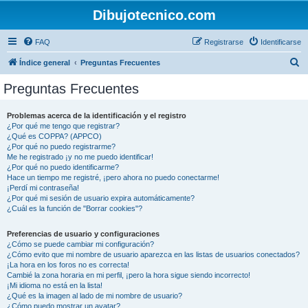
Dibujotecnico.com
FAQ
Registrarse
Identificarse
B
Índice general
Preguntas Frecuentes
u
Preguntas Frecuentes
s
c
Problemas acerca de la identificación y el registro
¿Por qué me tengo que registrar?
a
¿Qué es COPPA? (APPCO)
r
¿Por qué no puedo registrarme?
Me he registrado ¡y no me puedo identificar!
¿Por qué no puedo identificarme?
Hace un tiempo me registré, ¡pero ahora no puedo conectarme!
¡Perdí mi contraseña!
¿Por qué mi sesión de usuario expira automáticamente?
¿Cuál es la función de "Borrar cookies"?
Preferencias de usuario y configuraciones
¿Cómo se puede cambiar mi configuración?
¿Cómo evito que mi nombre de usuario aparezca en las listas de usuarios conectados?
¡La hora en los foros no es correcta!
Cambié la zona horaria en mi perfil, ¡pero la hora sigue siendo incorrecto!
¡Mi idioma no está en la lista!
¿Qué es la imagen al lado de mi nombre de usuario?
¿Cómo puedo mostrar un avatar?