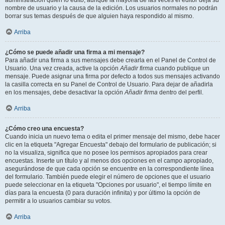
administración quién lo editó, aunque la mayoría de las veces el editor deja su
nombre de usuario y la causa de la edición. Los usuarios normales no podrán
borrar sus temas después de que alguien haya respondido al mismo.
Arriba
¿Cómo se puede añadir una firma a mi mensaje?
Para añadir una firma a sus mensajes debe crearla en el Panel de Control de
Usuario. Una vez creada, active la opción
Añadir firma
cuando publique un
mensaje. Puede asignar una firma por defecto a todos sus mensajes activando
la casilla correcta en su Panel de Control de Usuario. Para dejar de añadirla
en los mensajes, debe desactivar la opción
Añadir firma
dentro del perfil.
Arriba
¿Cómo creo una encuesta?
Cuando inicia un nuevo tema o edita el primer mensaje del mismo, debe hacer
clic en la etiqueta "Agregar Encuesta" debajo del formulario de publicación; si
no la visualiza, significa que no posee los permisos apropiados para crear
encuestas. Inserte un título y al menos dos opciones en el campo apropiado,
asegurándose de que cada opción se encuentre en la correspondiente línea
del formulario. También puede elegir el número de opciones que el usuario
puede seleccionar en la etiqueta "Opciones por usuario", el tiempo límite en
días para la encuesta (0 para duración infinita) y por último la opción de
permitir a lo usuarios cambiar su votos.
Arriba