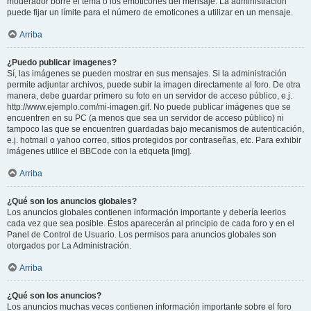
moderador borre el tema o los emoticones del mensaje. La administración
puede fijar un límite para el número de emoticones a utilizar en un mensaje.
Arriba
¿Puedo publicar imagenes?
Sí, las imágenes se pueden mostrar en sus mensajes. Si la administración
permite adjuntar archivos, puede subir la imagen directamente al foro. De otra
manera, debe guardar primero su foto en un servidor de acceso público, e.j.
http://www.ejemplo.com/mi-imagen.gif. No puede publicar imágenes que se
encuentren en su PC (a menos que sea un servidor de acceso público) ni
tampoco las que se encuentren guardadas bajo mecanismos de autenticación,
e.j. hotmail o yahoo correo, sitios protegidos por contraseñas, etc. Para exhibir
imágenes utilice el BBCode con la etiqueta [img].
Arriba
¿Qué son los anuncios globales?
Los anuncios globales contienen información importante y debería leerlos
cada vez que sea posible. Éstos aparecerán al principio de cada foro y en el
Panel de Control de Usuario. Los permisos para anuncios globales son
otorgados por La Administración.
Arriba
¿Qué son los anuncios?
Los anuncios muchas veces contienen información importante sobre el foro